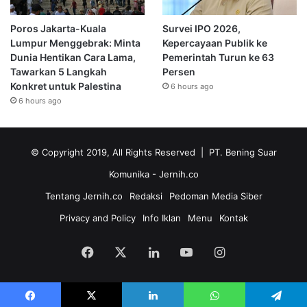
Poros Jakarta-Kuala
Survei IPO 2026,
Lumpur Menggebrak: Minta
Kepercayaan Publik ke
Dunia Hentikan Cara Lama,
Pemerintah Turun ke 63
Tawarkan 5 Langkah
Persen
Konkret untuk Palestina
6 hours ago
6 hours ago
© Copyright 2019, All Rights Reserved | PT. Bening Suar
Komunika
- Jernih.co
Tentang Jernih.co
Redaksi
Pedoman Media Siber
Privacy and Policy
Info Iklan
Menu
Kontak
Facebook
X
LinkedIn
YouTube
Instagram