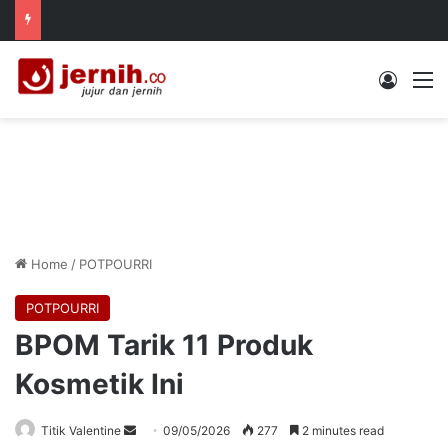
Log In
M
Home
/
POTPOURRI
POTPOURRI
BPOM Tarik 11 Produk
Kosmetik Ini
Send
Titik Valentine
09/05/2026
277
2 minutes read