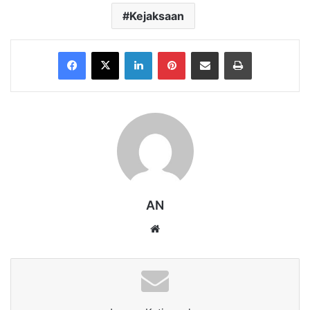
Kejaksaan
Facebook
X
LinkedIn
Pinterest
Share via Email
Print
AN
Website