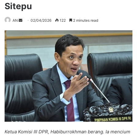
Sitepu
Send
AN
02/04/2026
122
2 minutes read
an
email
Ketua Komisi III DPR, Habiburrokhman berang. Ia mencium