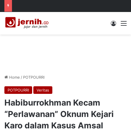
Log In
M
Home
/
POTPOURRI
POTPOURRI
Veritas
Habiburrokhman Kecam
“Perlawanan” Oknum Kejari
Karo dalam Kasus Amsal