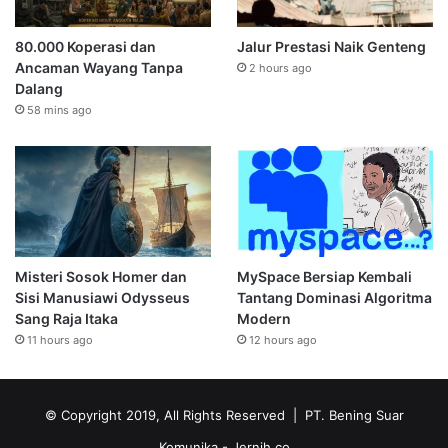
80.000 Koperasi dan
Jalur Prestasi Naik Genteng
Ancaman Wayang Tanpa
2 hours ago
Dalang
58 mins ago
Misteri Sosok Homer dan
MySpace Bersiap Kembali
Sisi Manusiawi Odysseus
Tantang Dominasi Algoritma
Sang Raja Itaka
Modern
11 hours ago
12 hours ago
© Copyright 2019, All Rights Reserved | PT. Bening Suar
Komunika
- Jernih.co