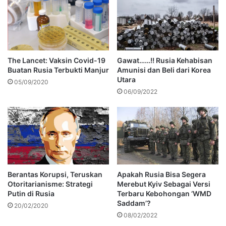
The Lancet: Vaksin Covid-19
Gawat……!! Rusia Kehabisan
Buatan Rusia Terbukti Manjur
Amunisi dan Beli dari Korea
Utara
05/09/2020
06/09/2022
Berantas Korupsi, Teruskan
Apakah Rusia Bisa Segera
Otoritarianisme: Strategi
Merebut Kyiv Sebagai Versi
Putin di Rusia
Terbaru Kebohongan ‘WMD
Saddam’?
20/02/2020
08/02/2022