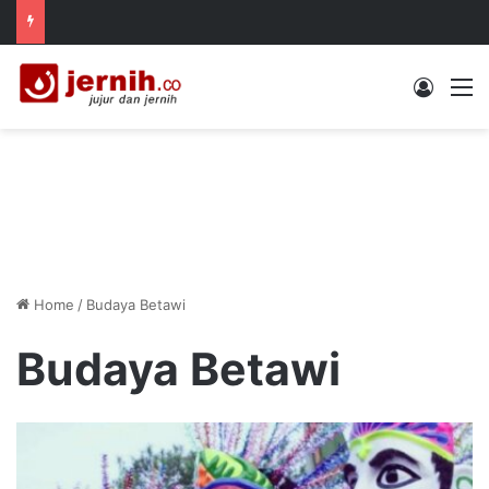
Log In
M
Home
/
Budaya Betawi
Budaya Betawi