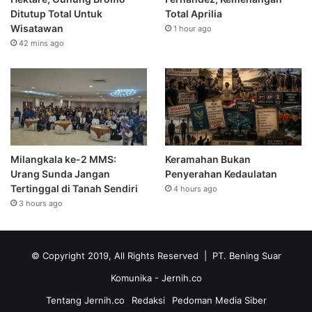
Ditutup Total Untuk
Total Aprilia
Wisatawan
1 hour ago
42 mins ago
Milangkala ke-2 MMS:
Keramahan Bukan
Urang Sunda Jangan
Penyerahan Kedaulatan
Tertinggal di Tanah Sendiri
4 hours ago
3 hours ago
© Copyright 2019, All Rights Reserved | PT. Bening Suar
Komunika
- Jernih.co
Tentang Jernih.co
Redaksi
Pedoman Media Siber