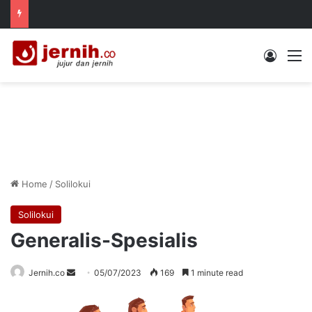
Log In
M
Home
/
Solilokui
Solilokui
Generalis-Spesialis
Send
Jernih.co
05/07/2023
169
1 minute read
an
email