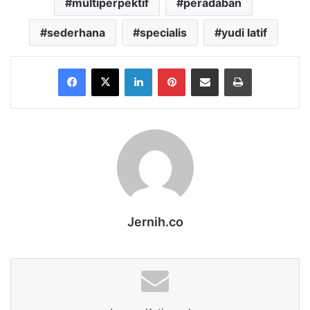
multiperpektif
peradaban
sederhana
specialis
yudi latif
Facebook
X
LinkedIn
Pinterest
Share via Email
Print
Jernih.co