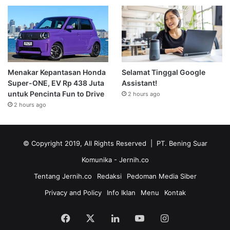
Menakar Kepantasan Honda
Selamat Tinggal Google
Super-ONE, EV Rp 438 Juta
Assistant!
untuk Pencinta Fun to Drive
2 hours ago
2 hours ago
© Copyright 2019, All Rights Reserved | PT. Bening Suar
Komunika
- Jernih.co
Tentang Jernih.co
Redaksi
Pedoman Media Siber
Privacy and Policy
Info Iklan
Menu
Kontak
Facebook
X
LinkedIn
YouTube
Instagram