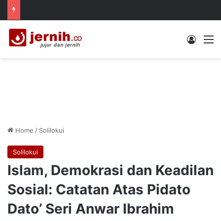
Log In
M
Home
/
Solilokui
Solilokui
Islam, Demokrasi dan Keadilan
Sosial: Catatan Atas Pidato
Dato’ Seri Anwar Ibrahim