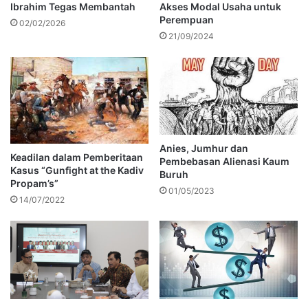
Ibrahim Tegas Membantah
Akses Modal Usaha untuk
Perempuan
02/02/2026
21/09/2024
Anies, Jumhur dan
Keadilan dalam Pemberitaan
Pembebasan Alienasi Kaum
Kasus “Gunfight at the Kadiv
Buruh
Propam’s”
01/05/2023
14/07/2022