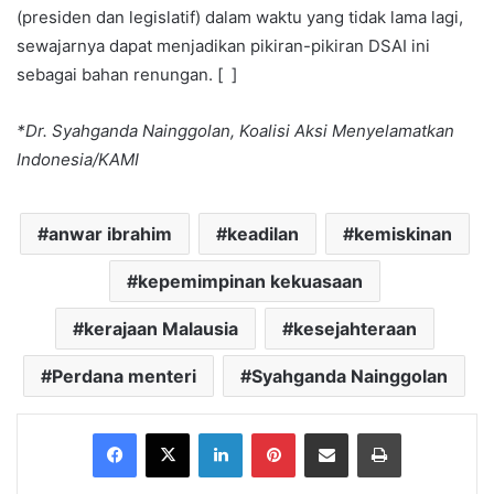
(presiden dan legislatif) dalam waktu yang tidak lama lagi,
sewajarnya dapat menjadikan pikiran-pikiran DSAI ini
sebagai bahan renungan. [ ]
*Dr. Syahganda Nainggolan, Koalisi Aksi Menyelamatkan
Indonesia/KAMI
anwar ibrahim
keadilan
kemiskinan
kepemimpinan kekuasaan
kerajaan Malausia
kesejahteraan
Perdana menteri
Syahganda Nainggolan
Facebook
X
LinkedIn
Pinterest
Share via Email
Print