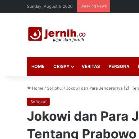
Sunday, August 9 2026
Breaking News
HOME
CRISPY
VERITAS
PERSONA
Home
/
Solilokui
/
Jokowi dan Para Jenderalnya [2]: Te
Solilokui
Jokowi dan Para J
Tentang Prabowo