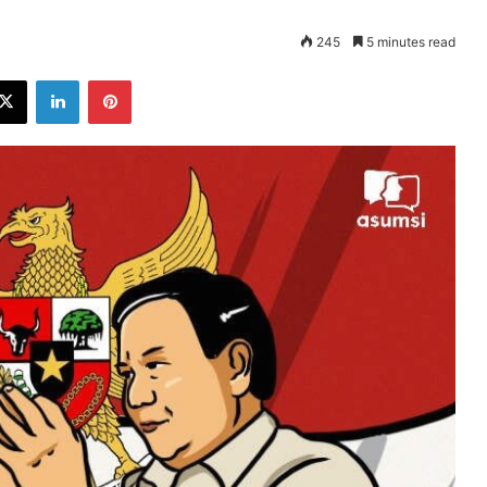
245
5 minutes read
ebook
X
LinkedIn
Pinterest