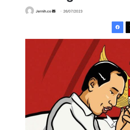
Send
Jernih.co
26/07/2023
an
Fac
email