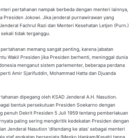
nteri pertahanan nampak berbeda dengan menteri lainnya,
a Presiden Jokowi. Jika jenderal purnawirawan yang
Jenderal Fachrul Razi dan Menteri Kesehatan Letjen (Purn.)
ekali tidak terganggu.
ri pertahanan memang sangat penting, karena jabatan
tu Wakil Presiden jika Presiden berhenti, meninggal dunia
ndonesia menganut sistem parlementer, beberapa perdana
perti Amir Sjarifuddin, Mohammad Hatta dan Djuanda
rtahanan dipegang oleh KSAD Jenderal A.H. Nasution.
bagai bentuk persekutuan Presiden Soekarno dengan
g penuh Dekrit Presiden 5 Juli 1959 tentang pemberlakuan
rnyata paling sering mengkritik kedekatan Presiden dengan
an Jenderal Nasution ‘ditendang ke atas’ sebagai menteri
a staf angkatan bersenjata (Menko Hankam/Kasab) tanpa