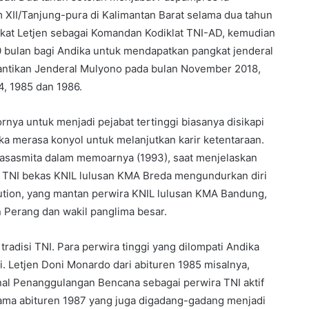
XII/Tanjung-pura di Kalimantan Barat selama dua tahun
gkat Letjen sebagai Komandan Kodiklat TNI-AD, kemudian
0 bulan bagi Andika untuk mendapatkan pangkat jenderal
antikan Jenderal Mulyono pada bulan November 2018,
4, 1985 dan 1986.
ornya untuk menjadi pejabat tertinggi biasanya disikapi
a merasa konyol untuk melanjutkan karir ketentaraan.
artasasmita dalam memoarnya (1993), saat menjelaskan
 TNI bekas KNIL lulusan KMA Breda mengundurkan diri
sution, yang mantan perwira KNIL lulusan KMA Bandung,
 Perang dan wakil panglima besar.
tradisi TNI. Para perwira tinggi yang dilompati Andika
i. Letjen Doni Monardo dari abituren 1985 misalnya,
l Penanggulangan Bencana sebagai perwira TNI aktif
ama abituren 1987 yang juga digadang-gadang menjadi