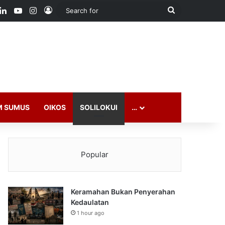
ook
LinkedIn
YouTube
Instagram
Log In
Search
for
M SUMUS
OIKOS
SOLILOKUI
…
Popular
Keramahan Bukan Penyerahan
Kedaulatan
1 hour ago