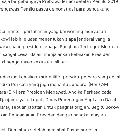
u saja bergabungnya Prabowo terjadi setelah Pemilu 2019
 Pengawas Pemilu pasca demonstrasi para pendukung
agai menteri pertahanan yang berwenang menyusun
kowi lebih leluasa menentukan siapa jenderal yang ia
wewenang presiden sebagai Panglima Tertinggi. Menhan
n sangat besar dalam menjalankan kebijakan Presiden
al penggunaan kekuatan militer.
dahkan kenaikan karir militer perwira-perwira yang dekat
ndika Perkasa yang juga menantu Jenderal (Hor.) AM
ara (BIN) era Presiden Megawati. Andika Perkasa pada
Tjahjanto yaitu kepala Dinas Penerangan Angkatan Darat
ra), sebuah jabatan untuk pangkat brigjen. Begitu Jokowi
ukan Pengamanan Presiden dengan pangkat mayjen.
pat. Dua tahun setelah menjabat Paspampres ia