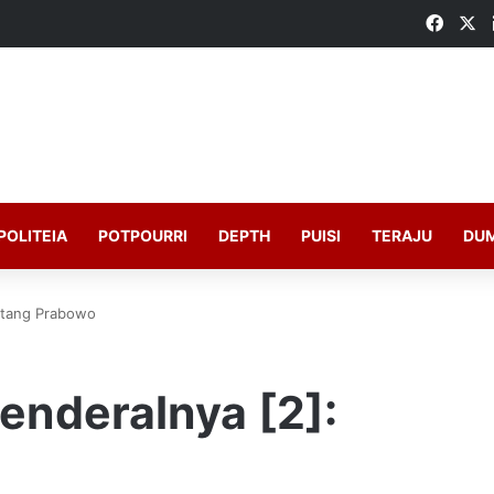
Faceb
X
POLITEIA
POTPOURRI
DEPTH
PUISI
TERAJU
DU
ntang Prabowo
enderalnya [2]: