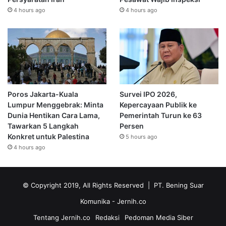
4 hours ago
4 hours ago
Poros Jakarta-Kuala
Survei IPO 2026,
Lumpur Menggebrak: Minta
Kepercayaan Publik ke
Dunia Hentikan Cara Lama,
Pemerintah Turun ke 63
Tawarkan 5 Langkah
Persen
Konkret untuk Palestina
5 hours ago
4 hours ago
© Copyright 2019, All Rights Reserved | PT. Bening Suar
Komunika
- Jernih.co
Tentang Jernih.co
Redaksi
Pedoman Media Siber