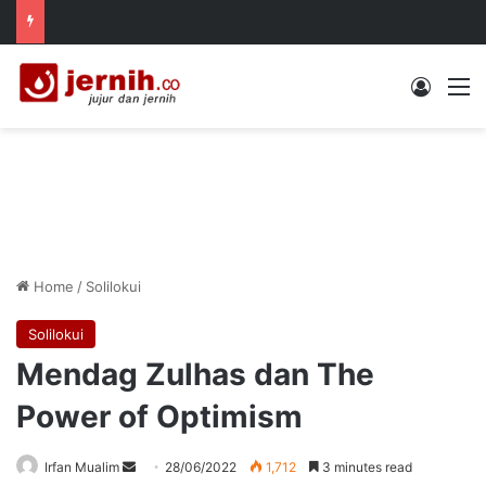
Log In
M
Home
/
Solilokui
Solilokui
Mendag Zulhas dan The
Power of Optimism
Send
Irfan Mualim
28/06/2022
1,712
3 minutes read