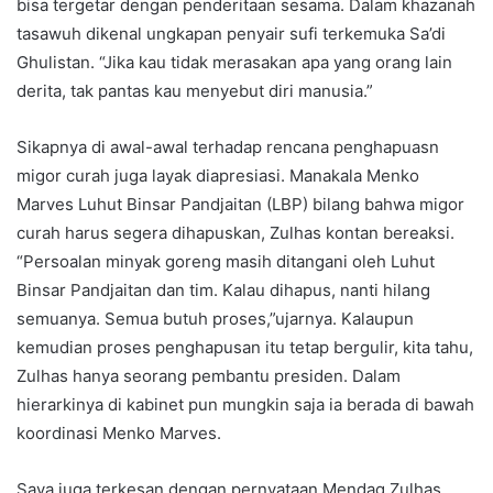
bisa tergetar dengan penderitaan sesama. Dalam khazanah
tasawuh dikenal ungkapan penyair sufi terkemuka Sa’di
Ghulistan. “Jika kau tidak merasakan apa yang orang lain
derita, tak pantas kau menyebut diri manusia.”
Sikapnya di awal-awal terhadap rencana penghapuasn
migor curah juga layak diapresiasi. Manakala Menko
Marves Luhut Binsar Pandjaitan (LBP) bilang bahwa migor
curah harus segera dihapuskan, Zulhas kontan bereaksi.
“Persoalan minyak goreng masih ditangani oleh Luhut
Binsar Pandjaitan dan tim. Kalau dihapus, nanti hilang
semuanya. Semua butuh proses,”ujarnya. Kalaupun
kemudian proses penghapusan itu tetap bergulir, kita tahu,
Zulhas hanya seorang pembantu presiden. Dalam
hierarkinya di kabinet pun mungkin saja ia berada di bawah
koordinasi Menko Marves.
Saya juga terkesan dengan pernyataan Mendag Zulhas