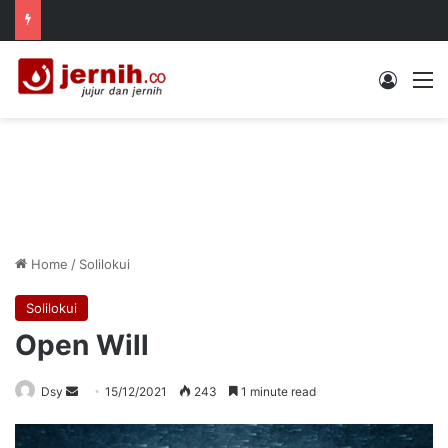
Log In
M
Home
/
Solilokui
Solilokui
Open Will
Send
Dsy
15/12/2021
243
1 minute read
an
email