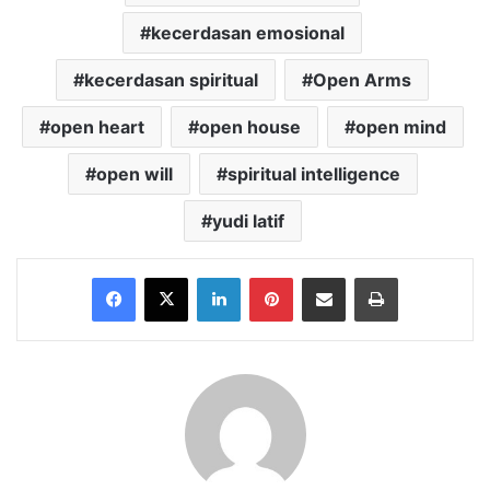
kecerdasan emosional
kecerdasan spiritual
Open Arms
open heart
open house
open mind
open will
spiritual intelligence
yudi latif
Facebook
X
LinkedIn
Pinterest
Share via Email
Print