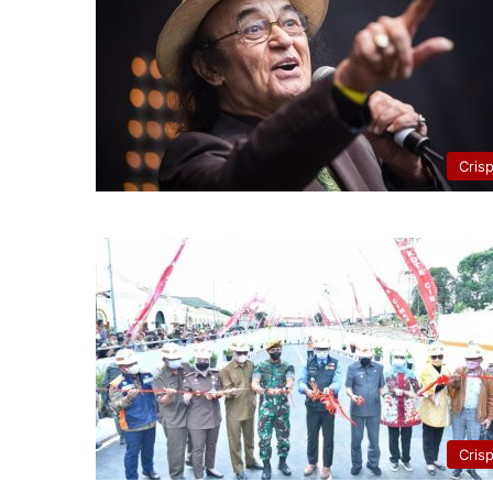
Cris
Cris