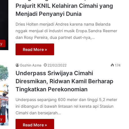
Prajurit KNIL Kelahiran Cimahi yang
Menjadi Penyanyi Dunia
Dries Holten menjadi Andres karena nama Belanda
nggak menjual di industri musik Eropa.Sandra Reemer
dan Rosy Pereira, dua partnet duet-nya,…
py
Read More »
Gozhin Azma
22/02/2022
174
Underpass Sriwijaya Cimahi
Diresmikan, Ridwan Kamil Berharap
Tingkatkan Perekonomian
Underpass sepanjang 600 meter dan tinggi 5,2 meter
ini dibangun di bawah lintasan rel kereta api Stasiun
Cimahi dan bersejarah…
py
Read More »