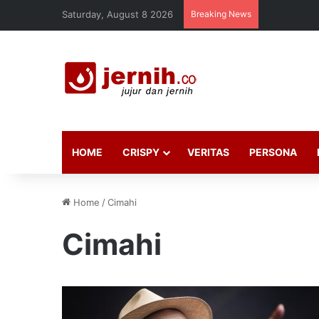
Saturday, August 8 2026
Breaking News
HOME
CRISPY
VERITAS
PERSONA
Home
/
Cimahi
Cimahi