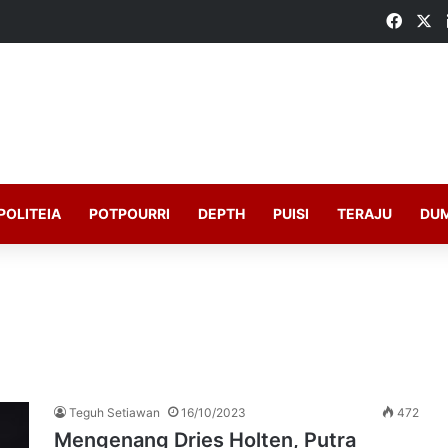
Faceb
X
POLITEIA
POTPOURRI
DEPTH
PUISI
TERAJU
DU
Teguh Setiawan
16/10/2023
472
Mengenang Dries Holten, Putra