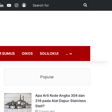
ook
LinkedIn
YouTube
Instagram
Log In
Search
for
M SUMUS
OIKOS
SOLILOKUI
…
Popular
Apa Arti Kode Angka 304 dan
316 pada Alat Dapur Stainless
Stell?
11 hours ago