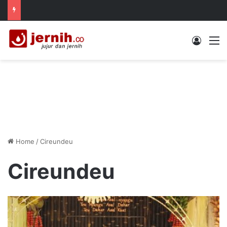
Log In
M
Home
/
Cireundeu
Cireundeu