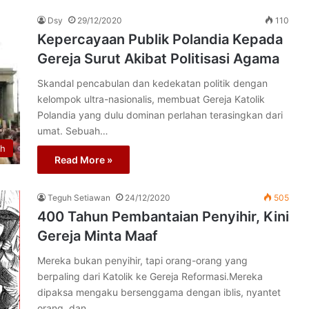
Dsy
29/12/2020
110
Kepercayaan Publik Polandia Kepada
Gereja Surut Akibat Politisasi Agama
Skandal pencabulan dan kedekatan politik dengan
kelompok ultra-nasionalis, membuat Gereja Katolik
Polandia yang dulu dominan perlahan terasingkan dari
umat. Sebuah…
th
Read More »
Teguh Setiawan
24/12/2020
505
400 Tahun Pembantaian Penyihir, Kini
Gereja Minta Maaf
Mereka bukan penyihir, tapi orang-orang yang
berpaling dari Katolik ke Gereja Reformasi.Mereka
dipaksa mengaku bersenggama dengan iblis, nyantet
orang, dan…