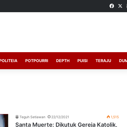
Faceb
X
POLITEIA
POTPOURRI
DEPTH
PUISI
TERAJU
DU
Teguh Setiawan
22/12/2021
1,515
Santa Muerte: Dikutuk Gereja Katolik,