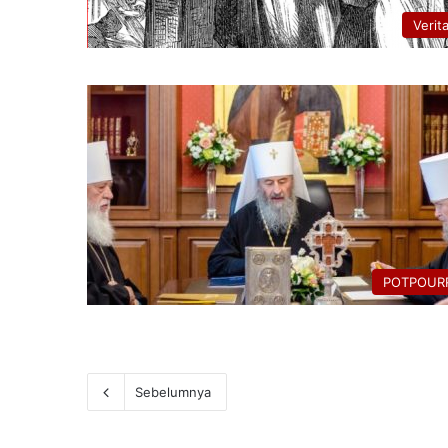
Verit
POTPOURR
Sebelumnya