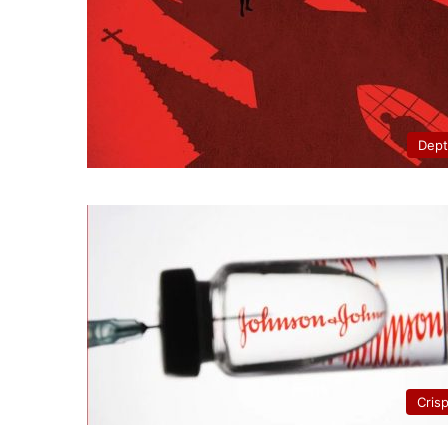
Dep
Cris