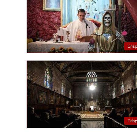
Cris
Cris