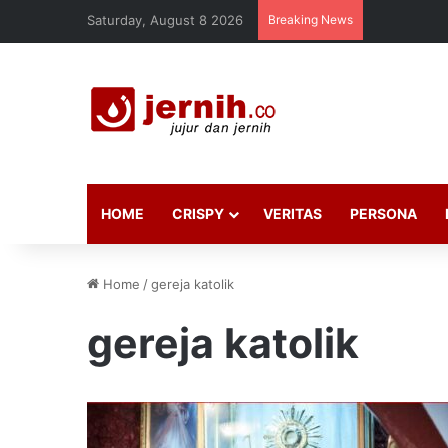
Saturday, August 8 2026
Breaking News
HOME
CRISPY
VERITAS
PERSONA
Home
/
gereja katolik
gereja katolik