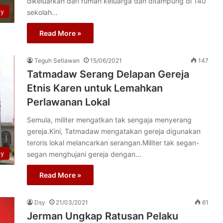
dikeluarkan dari rumah keluarga dan ditampung di 140
py
sekolah…
Read More »
Teguh Setiawan
15/06/2021
147
Tatmadaw Serang Delapan Gereja
Etnis Karen untuk Lemahkan
Perlawanan Lokal
Semula, militer mengatkan tak sengaja menyerang
gereja.Kini, Tatmadaw mengatakan gereja digunakan
teroris lokal melancarkan serangan.Militer tak segan-
py
segan menghujani gereja dengan…
Read More »
Dsy
21/03/2021
61
Jerman Ungkap Ratusan Pelaku