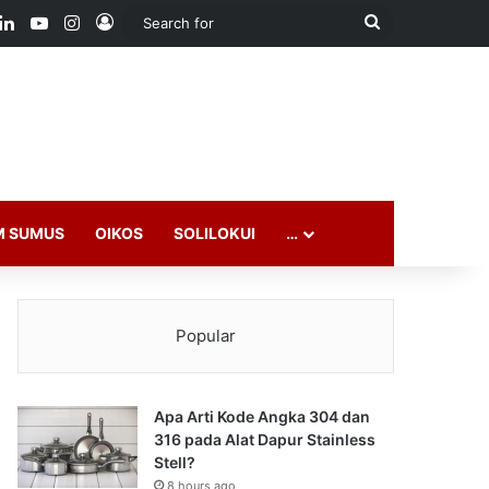
ook
LinkedIn
YouTube
Instagram
Log In
Search
for
M SUMUS
OIKOS
SOLILOKUI
…
Popular
Apa Arti Kode Angka 304 dan
316 pada Alat Dapur Stainless
Stell?
8 hours ago