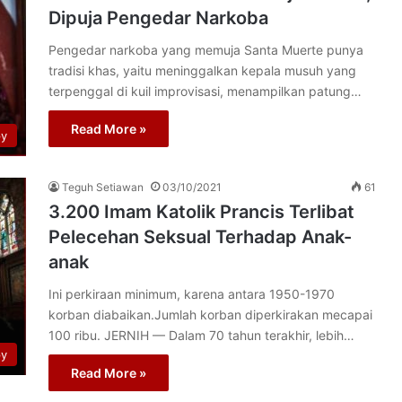
Dipuja Pengedar Narkoba
Pengedar narkoba yang memuja Santa Muerte punya
tradisi khas, yaitu meninggalkan kepala musuh yang
terpenggal di kuil improvisasi, menampilkan patung…
Read More »
py
Teguh Setiawan
03/10/2021
61
3.200 Imam Katolik Prancis Terlibat
Pelecehan Seksual Terhadap Anak-
anak
Ini perkiraan minimum, karena antara 1950-1970
korban diabaikan.Jumlah korban diperkirakan mecapai
100 ribu. JERNIH — Dalam 70 tahun terakhir, lebih…
py
Read More »