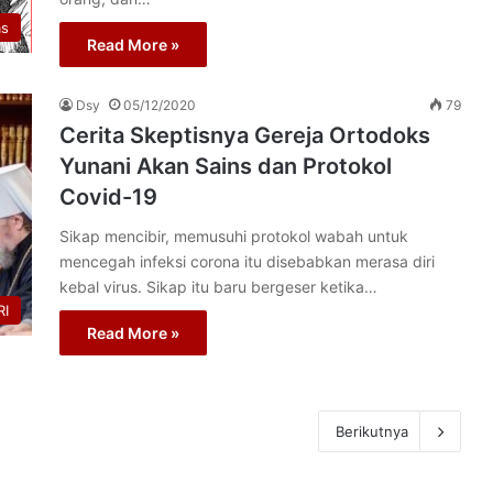
as
Read More »
Dsy
05/12/2020
79
Cerita Skeptisnya Gereja Ortodoks
Yunani Akan Sains dan Protokol
Covid-19
Sikap mencibir, memusuhi protokol wabah untuk
mencegah infeksi corona itu disebabkan merasa diri
kebal virus. Sikap itu baru bergeser ketika…
I
Read More »
Berikutnya