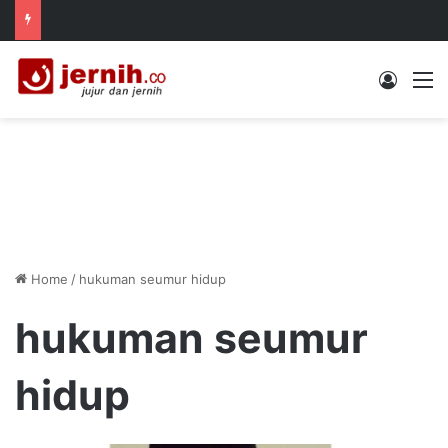
Log In
M
Home
/
hukuman seumur hidup
hukuman seumur
hidup