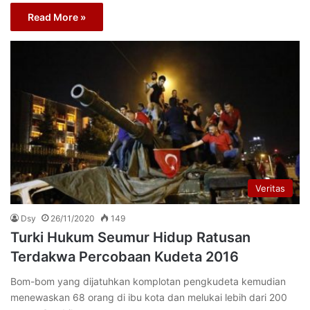
Read More »
Veritas
Dsy
26/11/2020
149
Turki Hukum Seumur Hidup Ratusan
Terdakwa Percobaan Kudeta 2016
Bom-bom yang dijatuhkan komplotan pengkudeta kemudian
menewaskan 68 orang di ibu kota dan melukai lebih dari 200