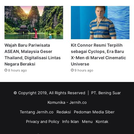
Wajah Baru Pariwisata
Kit Connor Resmi Terpilih
ASEAN, Malaysia Geser
sebagai Cyclops, Era Baru
Thailand, Digitalisasi Lintas
X-Men di Marvel Cinematic
Negara Beraksi
Universe
8 hours ago
9 hours ago
© Copyright 2019, All Rights Reserved | PT. Bening Suar
Komunika
- Jernih.co
Tentang Jernih.co
Redaksi
Pedoman Media Siber
Privacy and Policy
Info Iklan
Menu
Kontak