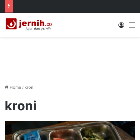
Log In
M
Home
/
kroni
kroni