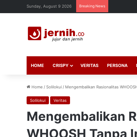
Sunday, August 9 2026
Breaking News
HOME
CRISPY
VERITAS
PERSONA
Home
/
Solilokui
/
Mengembalikan Rasionalitas WHOOSH
Solilokui
Veritas
Mengembalikan Ra
WHOOSH Tanpa I