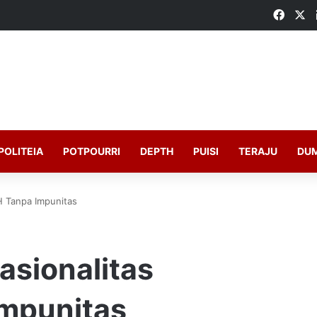
Faceb
X
POLITEIA
POTPOURRI
DEPTH
PUISI
TERAJU
DU
 Tanpa Impunitas
sionalitas
mpunitas