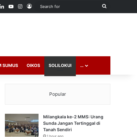
ook
LinkedIn
YouTube
Instagram
Log In
Search
for
M SUMUS
OIKOS
SOLILOKUI
…
Popular
Milangkala ke-2 MMS: Urang
Sunda Jangan Tertinggal di
Tanah Sendiri
1 hour ago