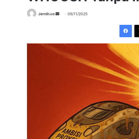
Send
Jernih.co
06/11/2025
an
Fac
email