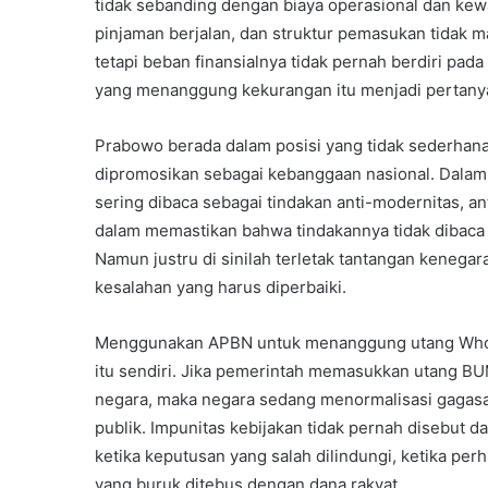
tidak sebanding dengan biaya operasional dan kew
pinjaman berjalan, dan struktur pemasukan tidak m
tetapi beban finansialnya tidak pernah berdiri pada 
yang menanggung kekurangan itu menjadi pertanyaa
Prabowo berada dalam posisi yang tidak sederhana
dipromosikan sebagai kebanggaan nasional. Dalam 
sering dibaca sebagai tindakan anti-modernitas, an
dalam memastikan bahwa tindakannya tidak dibaca s
Namun justru di sinilah terletak tantangan kenega
kesalahan yang harus diperbaiki.
Menggunakan APBN untuk menanggung utang Whoos
itu sendiri. Jika pemerintah memasukkan utang BUM
negara, maka negara sedang menormalisasi gagasan
publik. Impunitas kebijakan tidak pernah disebut da
ketika keputusan yang salah dilindungi, ketika per
yang buruk ditebus dengan dana rakyat.