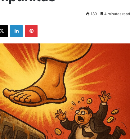
189
4 minutes read
ebook
X
LinkedIn
Pinterest