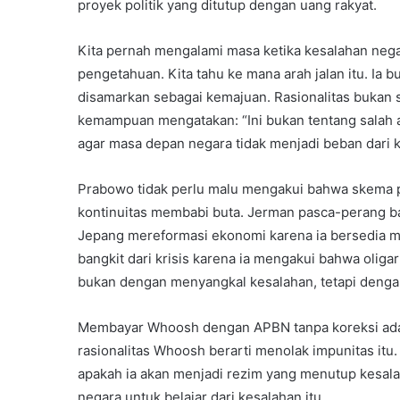
proyek politik yang ditutup dengan uang rakyat.
Kita pernah mengalami masa ketika kesalahan neg
pengetahuan. Kita tahu ke mana arah jalan itu. Ia b
disamarkan sebagai kemajuan. Rasionalitas bukan s
kemampuan mengatakan: “Ini bukan tentang salah at
agar masa depan negara tidak menjadi beban dari ke
Prabowo tidak perlu malu mengakui bahwa skema pe
kontinuitas membabi buta. Jerman pasca-perang ba
Jepang mereformasi ekonomi karena ia bersedia men
bangkit dari krisis karena ia mengakui bahwa oliga
bukan dengan menyangkal kesalahan, tetapi denga
Membayar Whoosh dengan APBN tanpa koreksi adal
rasionalitas Whoosh berarti menolak impunitas itu. D
apakah ia akan menjadi rezim yang menutup kesal
negara untuk belajar dari kesalahan itu.