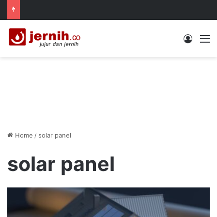
Log In
M
Home
/
solar panel
solar panel