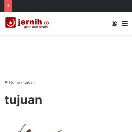
Log In
M
Home
/
tujuan
tujuan