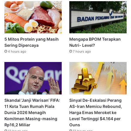
5 Mitos Protein yang Masih
Mengapa BPOM Terapkan
Sering Dipercaya
Nutri- Level?
4 hours ago
7 hours ago
Skandal ‘Janji Warisan’ FIFA:
Sinyal De-Eskalasi Perang
11 Kota Tuan Rumah Piala
AS-Iran Memicu Rebound,
Dunia 2026 Menagih
Harga Emas Meroket ke
Komitmen Masing-masing
Level Tertinggi $4.164 per
Rp16,2 Miliar
Ouns