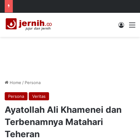
Log In
M
Home
/
Persona
Persona
Veritas
Ayatollah Ali Khamenei dan
Terbenamnya Matahari
Teheran