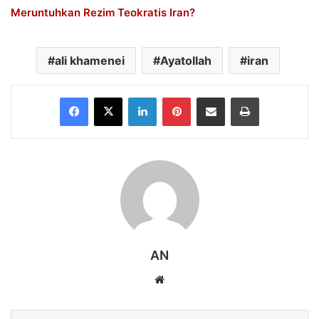
Meruntuhkan Rezim Teokratis Iran?
ali khamenei
Ayatollah
iran
Facebook
X
LinkedIn
Pinterest
Share via Email
Print
AN
Website