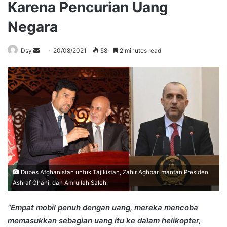
Karena Pencurian Uang
Negara
Send
Dsy
20/08/2021
58
2 minutes read
an
email
Dubes Afghanistan untuk Tajikistan, Zahir Aghbar, mantan Presiden
Ashraf Ghani, dan Amrullah Saleh.
“Empat mobil penuh dengan uang, mereka mencoba
memasukkan sebagian uang itu ke dalam helikopter,