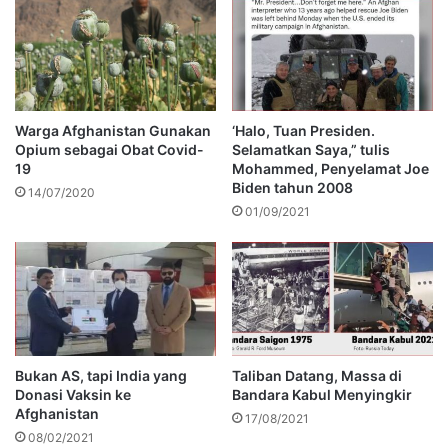
Warga Afghanistan Gunakan
‘Halo, Tuan Presiden.
Opium sebagai Obat Covid-
Selamatkan Saya,” tulis
19
Mohammed, Penyelamat Joe
Biden tahun 2008
14/07/2020
01/09/2021
Bukan AS, tapi India yang
Taliban Datang, Massa di
Donasi Vaksin ke
Bandara Kabul Menyingkir
Afghanistan
17/08/2021
08/02/2021