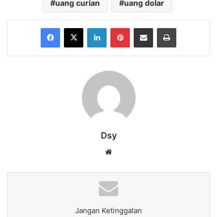
uang curian
uang dolar
Facebook
X
LinkedIn
Pinterest
Share via Email
Print
Dsy
Website
Jangan Ketinggalan