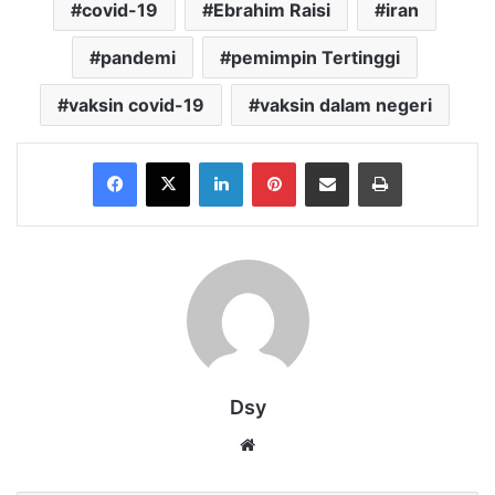
covid-19
Ebrahim Raisi
iran
pandemi
pemimpin Tertinggi
vaksin covid-19
vaksin dalam negeri
Facebook
X
LinkedIn
Pinterest
Share via Email
Print
Dsy
Website