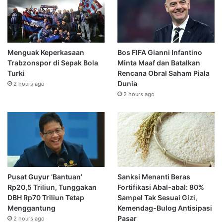
Menguak Keperkasaan
Bos FIFA Gianni Infantino
Trabzonspor di Sepak Bola
Minta Maaf dan Batalkan
Turki
Rencana Obral Saham Piala
Dunia
2 hours ago
2 hours ago
Pusat Guyur ‘Bantuan’
Sanksi Menanti Beras
Rp20,5 Triliun, Tunggakan
Fortifikasi Abal-abal: 80%
DBH Rp70 Triliun Tetap
Sampel Tak Sesuai Gizi,
Menggantung
Kemendag-Bulog Antisipasi
Pasar
2 hours ago