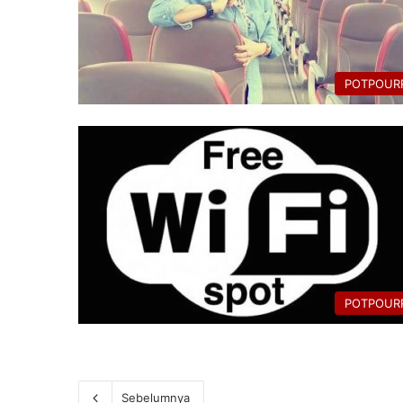
POTPOURR
POTPOURR
Sebelumnya