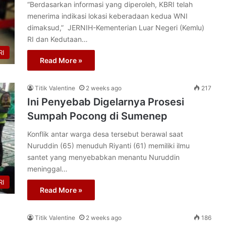
“Berdasarkan informasi yang diperoleh, KBRI telah
menerima indikasi lokasi keberadaan kedua WNI
dimaksud,” JERNIH-Kementerian Luar Negeri (Kemlu)
RI dan Kedutaan…
I
Read More »
Titik Valentine
2 weeks ago
217
Ini Penyebab Digelarnya Prosesi
Sumpah Pocong di Sumenep
Konflik antar warga desa tersebut berawal saat
Nuruddin (65) menuduh Riyanti (61) memiliki ilmu
santet yang menyebabkan menantu Nuruddin
meninggal…
I
Read More »
Titik Valentine
2 weeks ago
186