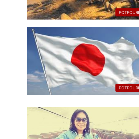
POTPOURR
POTPOURR