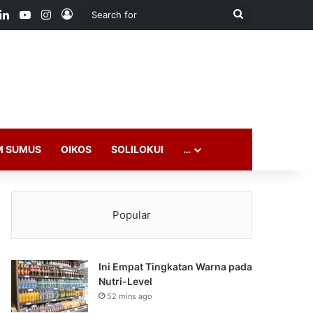
ook
LinkedIn
YouTube
Instagram
Log In
Search
for
M SUMUS
OIKOS
SOLILOKUI
…
Popular
Ini Empat Tingkatan Warna pada
Nutri-Level
52 mins ago