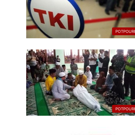
POTPOURR
POTPOURR