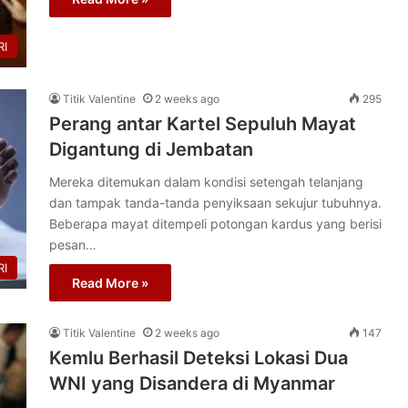
I
Titik Valentine
2 weeks ago
295
Perang antar Kartel Sepuluh Mayat
Digantung di Jembatan
Mereka ditemukan dalam kondisi setengah telanjang
dan tampak tanda-tanda penyiksaan sekujur tubuhnya.
Beberapa mayat ditempeli potongan kardus yang berisi
pesan…
I
Read More »
Titik Valentine
2 weeks ago
147
Kemlu Berhasil Deteksi Lokasi Dua
WNI yang Disandera di Myanmar