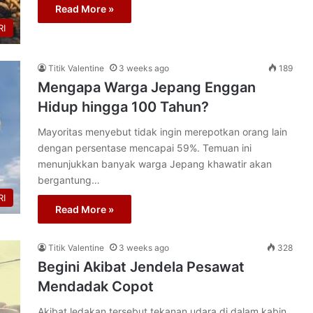
Read More »
I
Titik Valentine
3 weeks ago
189
Mengapa Warga Jepang Enggan
Hidup hingga 100 Tahun?
Mayoritas menyebut tidak ingin merepotkan orang lain
dengan persentase mencapai 59%. Temuan ini
menunjukkan banyak warga Jepang khawatir akan
bergantung…
I
Read More »
Titik Valentine
3 weeks ago
328
Begini Akibat Jendela Pesawat
Mendadak Copot
Akibat ledakan tersebut tekanan udara di dalam kabin