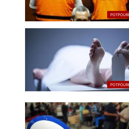
POTPOURR
POTPOURR