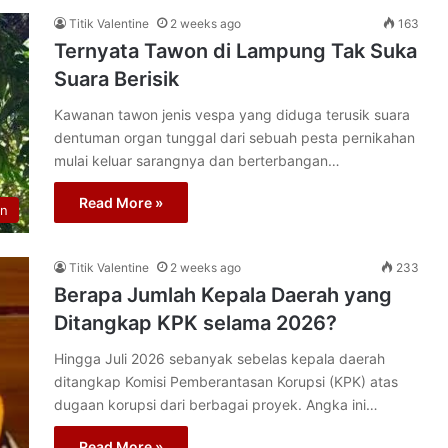
Titik Valentine
2 weeks ago
163
Ternyata Tawon di Lampung Tak Suka
Suara Berisik
Kawanan tawon jenis vespa yang diduga terusik suara
dentuman organ tunggal dari sebuah pesta pernikahan
mulai keluar sarangnya dan berterbangan…
Read More »
n
Titik Valentine
2 weeks ago
233
Berapa Jumlah Kepala Daerah yang
Ditangkap KPK selama 2026?
Hingga Juli 2026 sebanyak sebelas kepala daerah
ditangkap Komisi Pemberantasan Korupsi (KPK) atas
dugaan korupsi dari berbagai proyek. Angka ini…
Read More »