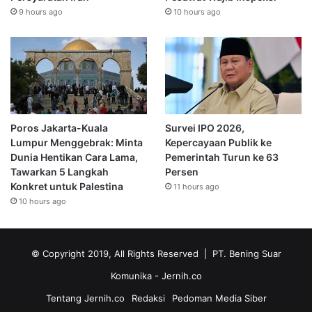
9 hours ago
10 hours ago
Poros Jakarta-Kuala
Survei IPO 2026,
Lumpur Menggebrak: Minta
Kepercayaan Publik ke
Dunia Hentikan Cara Lama,
Pemerintah Turun ke 63
Tawarkan 5 Langkah
Persen
Konkret untuk Palestina
11 hours ago
10 hours ago
© Copyright 2019, All Rights Reserved | PT. Bening Suar
Komunika
- Jernih.co
Tentang Jernih.co
Redaksi
Pedoman Media Siber