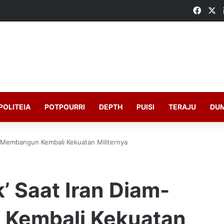
Faceb
X
POLITEIA
POTPOURRI
DEPTH
PUISI
TERAJU
DU
m Membangun Kembali Kekuatan Militernya
’ Saat Iran Diam-
Kembali Kekuatan