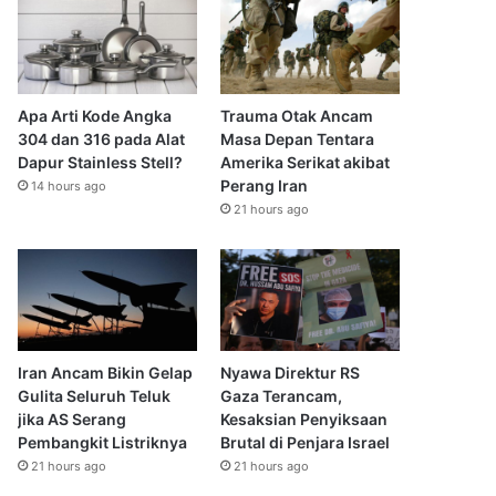
Apa Arti Kode Angka
Trauma Otak Ancam
304 dan 316 pada Alat
Masa Depan Tentara
Dapur Stainless Stell?
Amerika Serikat akibat
Perang Iran
14 hours ago
21 hours ago
Iran Ancam Bikin Gelap
Nyawa Direktur RS
Gulita Seluruh Teluk
Gaza Terancam,
jika AS Serang
Kesaksian Penyiksaan
Pembangkit Listriknya
Brutal di Penjara Israel
21 hours ago
21 hours ago