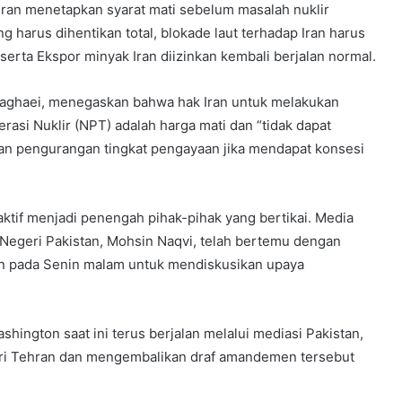
Iran menetapkan syarat mati sebelum masalah nuklir
 harus dihentikan total, blokade laut terhadap Iran harus
erta Ekspor minyak Iran diizinkan kembali berjalan normal.
 Baghaei, menegaskan bahwa hak Iran untuk melakukan
rasi Nuklir (NPT) adalah harga mati dan “tidak dapat
an pengurangan tingkat pengayaan jika mendapat konsesi
aktif menjadi penengah pihak-pihak yang bertikai. Media
Negeri Pakistan, Mohsin Naqvi, telah bertemu dengan
ran pada Senin malam untuk mendiskusikan upaya
ngton saat ini terus berjalan melalui mediasi Pakistan,
ari Tehran dan mengembalikan draf amandemen tersebut