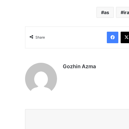
as
ir
Face
Share
Gozhin Azma