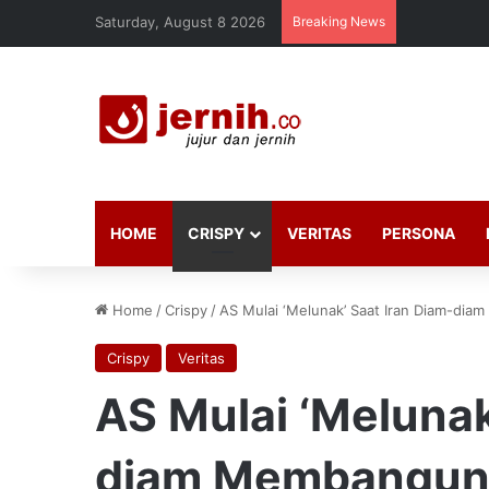
Saturday, August 8 2026
Breaking News
HOME
CRISPY
VERITAS
PERSONA
Home
/
Crispy
/
AS Mulai ‘Melunak’ Saat Iran Diam-dia
Crispy
Veritas
AS Mulai ‘Melunak
diam Membangun 