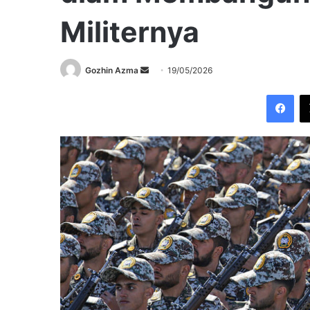
Militernya
Send
Gozhin Azma
19/05/2026
an
Fac
email