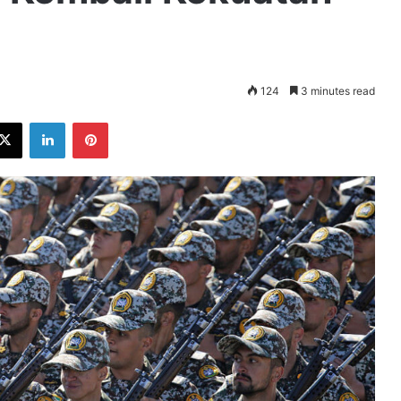
124
3 minutes read
ebook
X
LinkedIn
Pinterest