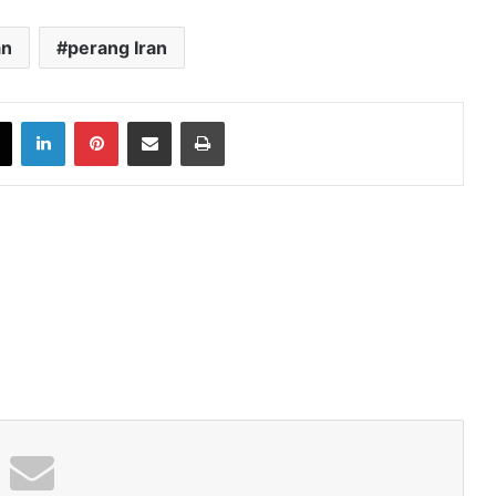
an
perang Iran
book
X
LinkedIn
Pinterest
Share via Email
Print