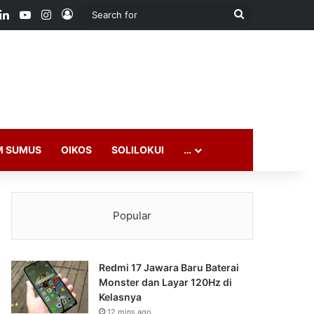
ook
LinkedIn
YouTube
Instagram
Log In
Search
for
M SUMUS
OIKOS
SOLILOKUI
…
Popular
Redmi 17 Jawara Baru Baterai
Monster dan Layar 120Hz di
Kelasnya
12 mins ago