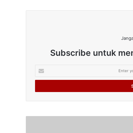
Janga
Subscribe untuk men
Enter
your
Email
address