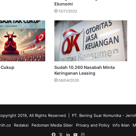
Ekonomi
15/11/2022
k Cukup
Sudah 10.260 Nasabah Minta
Keringanan Leasing
06/04/2020
opyright 2019, All Rights Reserved | PT. Bening Suar Komunika
- Jerni
nih.co
Redaksi
Pedoman Media Siber
Privacy and Policy
Info Iklan
M
Facebook
X
LinkedIn
YouTube
Instagram