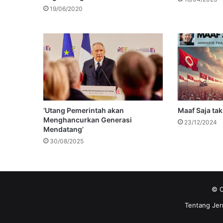
19/06/2020
‘Utang Pemerintah akan
Maaf Saja ta
Menghancurkan Generasi
23/12/2024
Mendatang’
30/08/2025
© C
Tentang Jer