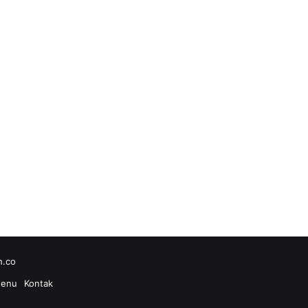
h.co
enu
Kontak