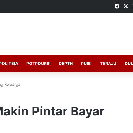
Faceb
X
POLITEIA
POTPOURRI
DEPTH
PUISI
TERAJU
DU
ng Keluarga
akin Pintar Bayar