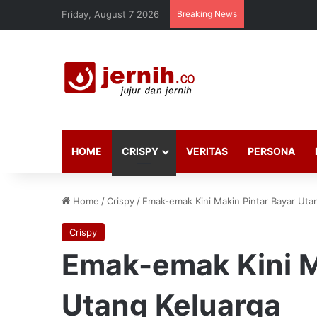
Friday, August 7 2026
Breaking News
HOME
CRISPY
VERITAS
PERSONA
Home
/
Crispy
/
Emak-emak Kini Makin Pintar Bayar Uta
Crispy
Emak-emak Kini M
Utang Keluarga