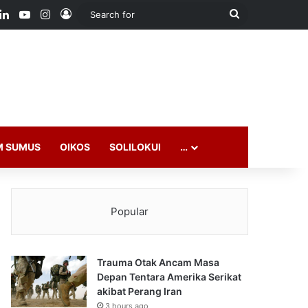
ook
LinkedIn
YouTube
Instagram
Log In
Search
for
M SUMUS
OIKOS
SOLILOKUI
…
Popular
Trauma Otak Ancam Masa
Depan Tentara Amerika Serikat
akibat Perang Iran
3 hours ago