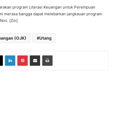
garakan program Literasi Keuangan untuk Perempuan
kami merasa bangga dapat melebarkan jangkauan program
ini. [Zin]
uangan (OJK)
Utang
book
X
LinkedIn
Pinterest
Share via Email
Print