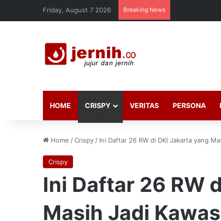
Friday, August 7 2026
Breaking News
HOME
CRISPY
VERITAS
PERSONA
Home
/
Crispy
/
Ini Daftar 26 RW di DKI Jakarta yang 
Crispy
Ini Daftar 26 RW 
Masih Jadi Kawa