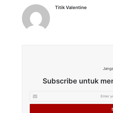
Titik Valentine
Janga
Subscribe untuk men
Enter
your
Email
address