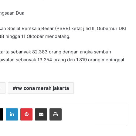
angsaan Dua
 Sosial Berskala Besar (PSBB) ketat jilid II. Gubernur DKI
B hingga 11 Oktober mendatang.
i Jakarta sebanyak 82.383 orang dengan angka sembuh
awatan sebanyak 13.254 orang dan 1.819 orang meninggal
h
rw zona merah jakarta
book
X
LinkedIn
Pinterest
Share via Email
Print