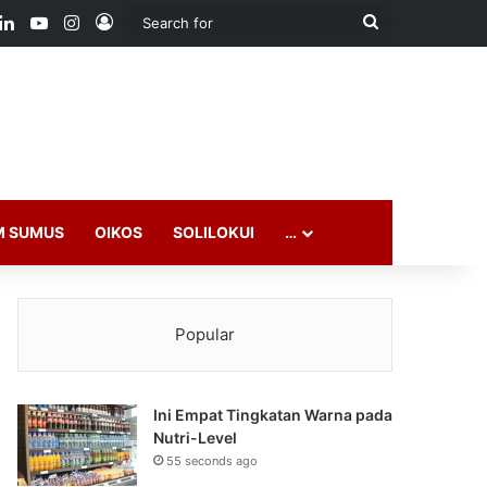
ook
LinkedIn
YouTube
Instagram
Log In
Search
for
M SUMUS
OIKOS
SOLILOKUI
…
Popular
Ini Empat Tingkatan Warna pada
Nutri-Level
55 seconds ago