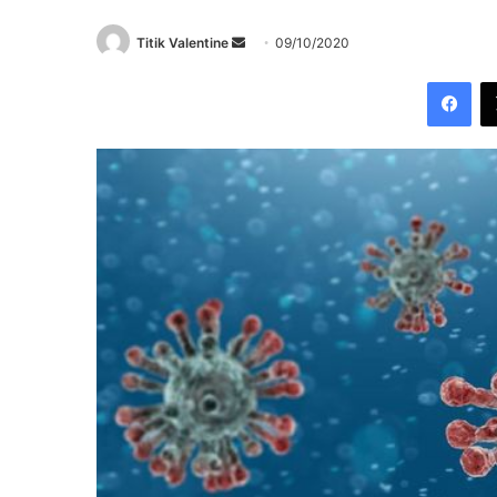
Send
Titik Valentine
09/10/2020
an
Fac
email