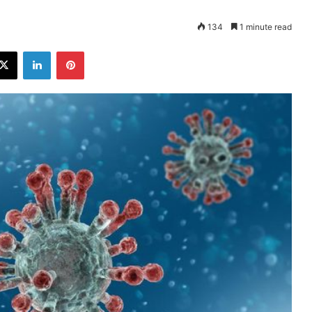
134
1 minute read
ebook
X
LinkedIn
Pinterest