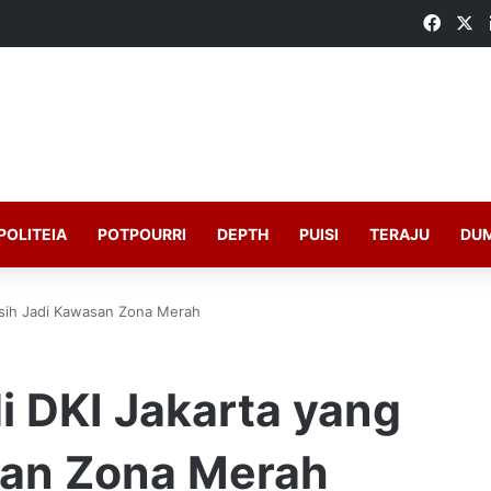
Faceb
X
POLITEIA
POTPOURRI
DEPTH
PUISI
TERAJU
DU
Masih Jadi Kawasan Zona Merah
di DKI Jakarta yang
san Zona Merah