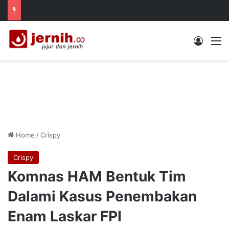
Log In
M
Home
/
Crispy
Crispy
Komnas HAM Bentuk Tim
Dalami Kasus Penembakan
Enam Laskar FPI