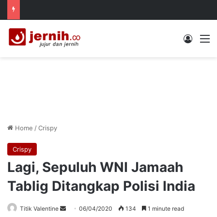
Log In
M
Home
/
Crispy
Crispy
Lagi, Sepuluh WNI Jamaah
Tablig Ditangkap Polisi India
Send
Titik Valentine
06/04/2020
134
1 minute read