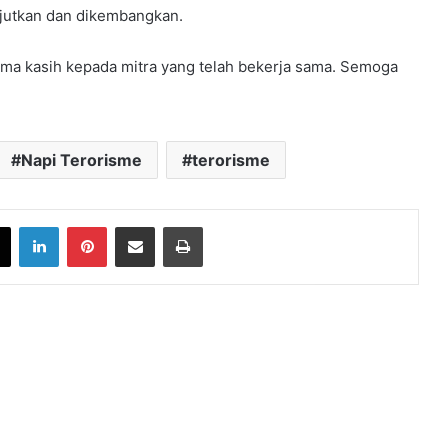
njutkan dan dikembangkan.
erima kasih kepada mitra yang telah bekerja sama. Semoga
Napi Terorisme
terorisme
book
X
LinkedIn
Pinterest
Share via Email
Print