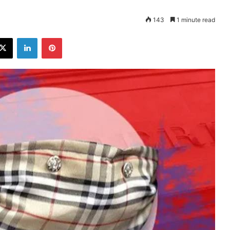
143
1 minute read
ebook
X
LinkedIn
Pinterest