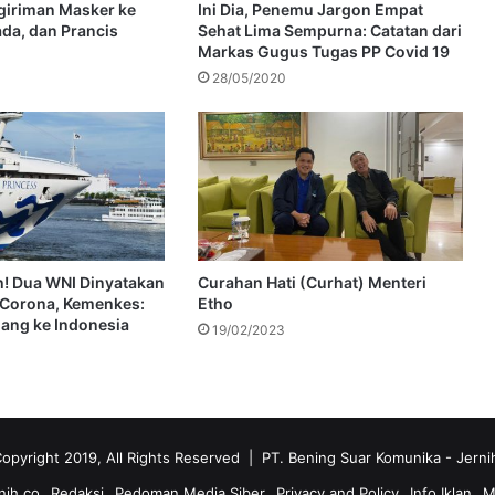
giriman Masker ke
Ini Dia, Penemu Jargon Empat
da, dan Prancis
Sehat Lima Sempurna: Catatan dari
Markas Gugus Tugas PP Covid 19
28/05/2020
h! Dua WNI Dinyatakan
Curahan Hati (Curhat) Menteri
 Corona, Kemenkes:
Etho
lang ke Indonesia
19/02/2023
opyright 2019, All Rights Reserved | PT. Bening Suar Komunika
- Jerni
nih.co
Redaksi
Pedoman Media Siber
Privacy and Policy
Info Iklan
M