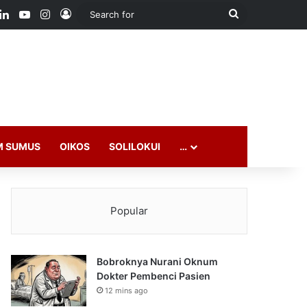
ook
LinkedIn
YouTube
Instagram
Log In
Search
for
M SUMUS
OIKOS
SOLILOKUI
…
Popular
Bobroknya Nurani Oknum
Dokter Pembenci Pasien
12 mins ago