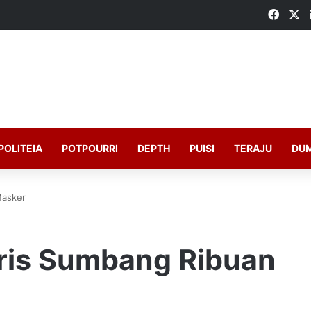
Faceb
X
POLITEIA
POTPOURRI
DEPTH
PUISI
TERAJU
DU
Masker
ris Sumbang Ribuan