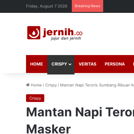
Friday, August 7 2026
Breaking News
HOME
CRISPY
VERITAS
PERSONA
Home
/
Crispy
/
Mantan Napi Teroris Sumbang Ribuan 
Crispy
Mantan Napi Tero
Masker