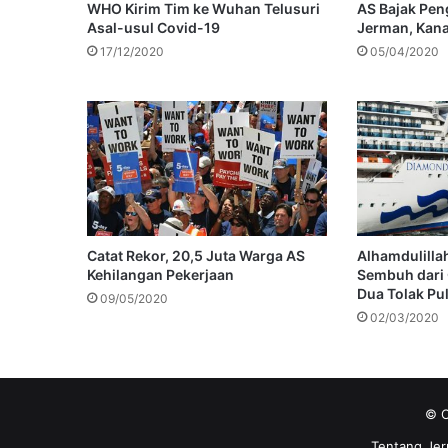
WHO Kirim Tim ke Wuhan Telusuri
AS Bajak Pen
Asal-usul Covid-19
Jerman, Kana
17/12/2020
05/04/2020
Catat Rekor, 20,5 Juta Warga AS
Alhamdulilla
Kehilangan Pekerjaan
Sembuh dari
Dua Tolak Pu
09/05/2020
02/03/2020
© C
Tentang Jer