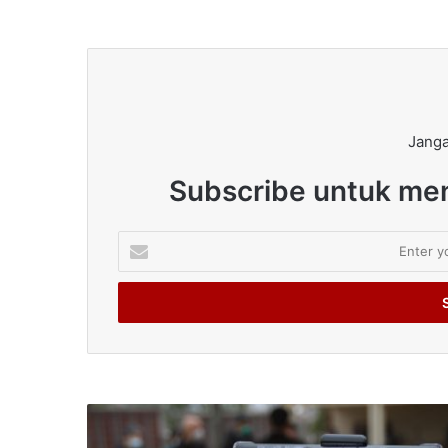
Janga
Subscribe untuk men
Enter
your
Email
address