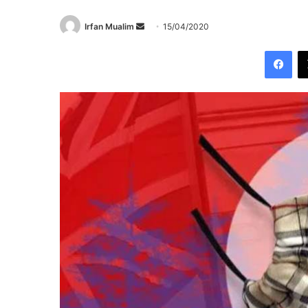
Send
Irfan Mualim
15/04/2020
an
Fac
email