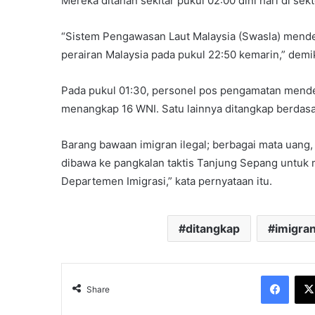
Mereka ditahan sekitar pukul 02:00 dini hari di sek
“Sistem Pengawasan Laut Malaysia (Swasla) mende
perairan Malaysia pada pukul 22:50 kemarin,” demik
Pada pukul 01:30, personel pos pengamatan mendet
menangkap 16 WNI. Satu lainnya ditangkap berdasark
Barang bawaan imigran ilegal; berbagai mata uang, 
dibawa ke pangkalan taktis Tanjung Sepang untuk 
Departemen Imigrasi,” kata pernyataan itu.
ditangkap
imigran
Face
Share