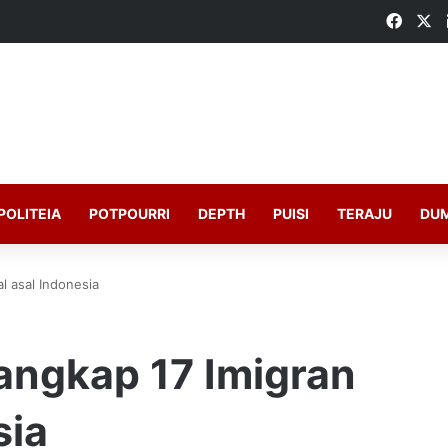
Faceb
X
POLITEIA
POTPOURRI
DEPTH
PUISI
TERAJU
DU
al asal Indonesia
Tangkap 17 Imigran
sia