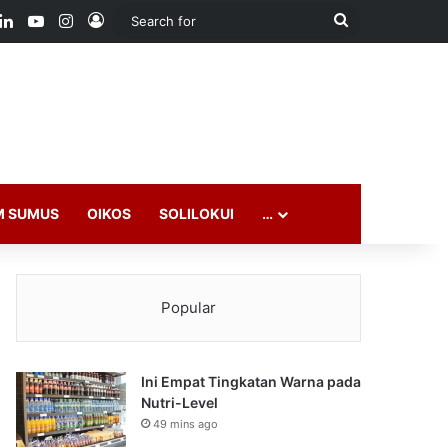
ook
LinkedIn
YouTube
Instagram
Log In
Search
for
M SUMUS
OIKOS
SOLILOKUI
…
Popular
Ini Empat Tingkatan Warna pada
Nutri-Level
49 mins ago