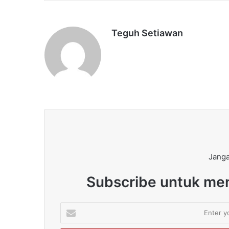
Teguh Setiawan
Janga
Subscribe untuk men
Enter
your
Email