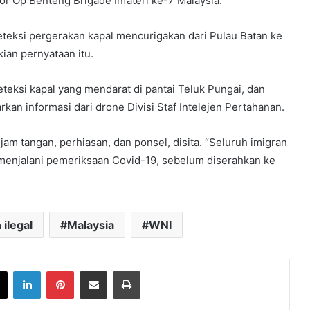
tor Op Benteng Brigade Infateri ke-7 Malaysia.
teksi pergerakan kapal mencurigakan dari Pulau Batan ke
ian pernyataan itu.
eksi kapal yang mendarat di pantai Teluk Pungai, dan
an informasi dari drone Divisi Staf Intelejen Pertahanan.
jam tangan, perhiasan, dan ponsel, disita. “Seluruh imigran
menjalani pemeriksaan Covid-19, sebelum diserahkan ke
 ilegal
Malaysia
WNI
book
X
LinkedIn
Pinterest
Share via Email
Print