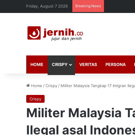
Friday, August 7 2026
Breaking News
HOME
CRISPY
VERITAS
PERSONA
Home
/
Crispy
/
Militer Malaysia Tangkap 17 Imigran Ileg
Crispy
Militer Malaysia 
Ilegal asal Indone