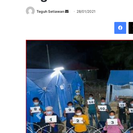
Send
Teguh Setiawan
28/01/2021
an
Fac
email