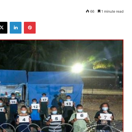
66
1 minute read
ebook
X
LinkedIn
Pinterest