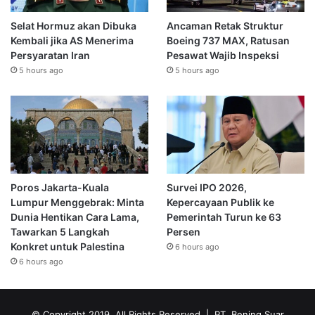
Selat Hormuz akan Dibuka
Ancaman Retak Struktur
Kembali jika AS Menerima
Boeing 737 MAX, Ratusan
Persyaratan Iran
Pesawat Wajib Inspeksi
5 hours ago
5 hours ago
Poros Jakarta-Kuala
Survei IPO 2026,
Lumpur Menggebrak: Minta
Kepercayaan Publik ke
Dunia Hentikan Cara Lama,
Pemerintah Turun ke 63
Tawarkan 5 Langkah
Persen
Konkret untuk Palestina
6 hours ago
6 hours ago
© Copyright 2019, All Rights Reserved | PT. Bening Suar