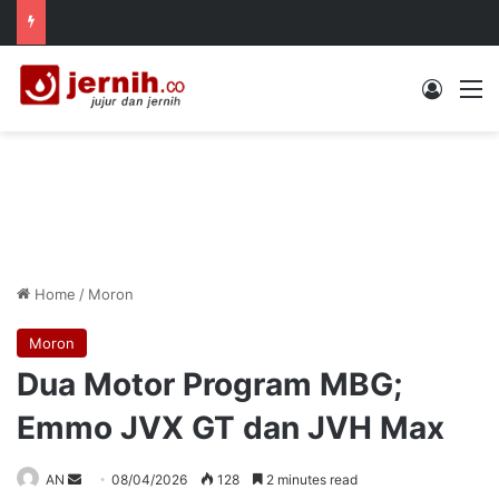
Log In
M
Home
/
Moron
Moron
Dua Motor Program MBG;
Emmo JVX GT dan JVH Max
Send
AN
08/04/2026
128
2 minutes read