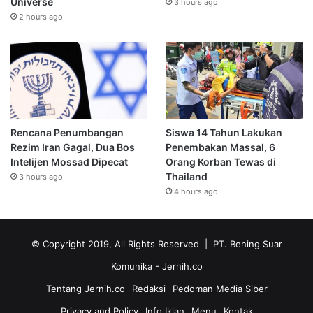
Universe
3 hours ago
2 hours ago
Rencana Penumbangan
Siswa 14 Tahun Lakukan
Rezim Iran Gagal, Dua Bos
Penembakan Massal, 6
Intelijen Mossad Dipecat
Orang Korban Tewas di
Thailand
3 hours ago
4 hours ago
© Copyright 2019, All Rights Reserved | PT. Bening Suar
Komunika
- Jernih.co
Tentang Jernih.co
Redaksi
Pedoman Media Siber
Privacy and Policy
Info Iklan
Menu
Kontak