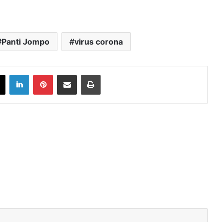
Panti Jompo
virus corona
book
X
LinkedIn
Pinterest
Share via Email
Print