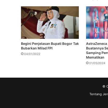
Begini Penjelasan Bupati Bogor Tak
AstraZeneca 
Bubarkan Milad FPI
Buatannya S
Samping Pem
04/01/2022
Mematikan
01/05/2024
© C
Tentang Jer