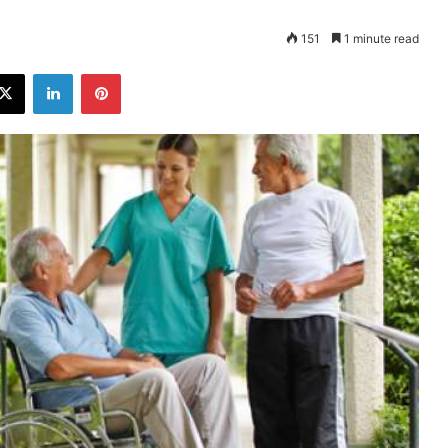
151
1 minute read
ebook
X
LinkedIn
Pinterest