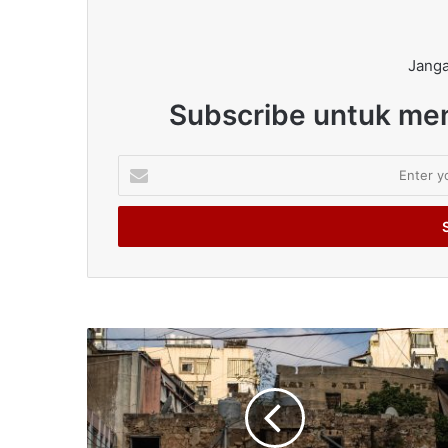
Janga
Subscribe untuk men
Enter
your
Email
address