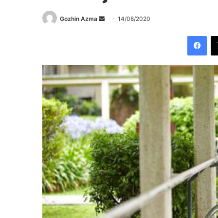
Send
Gozhin Azma
14/08/2020
an
Fac
email