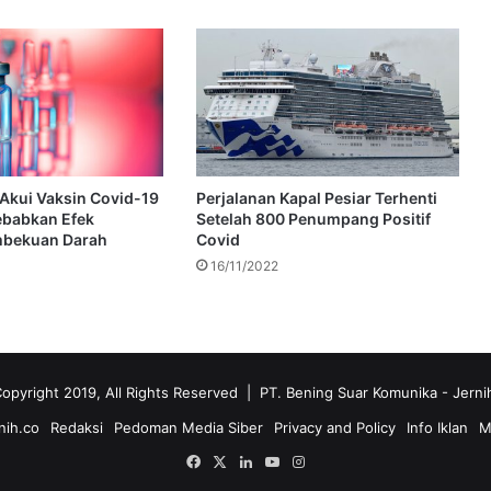
Akui Vaksin Covid-19
Perjalanan Kapal Pesiar Terhenti
ebabkan Efek
Setelah 800 Penumpang Positif
bekuan Darah
Covid
16/11/2022
opyright 2019, All Rights Reserved | PT. Bening Suar Komunika
- Jerni
nih.co
Redaksi
Pedoman Media Siber
Privacy and Policy
Info Iklan
M
Facebook
X
LinkedIn
YouTube
Instagram