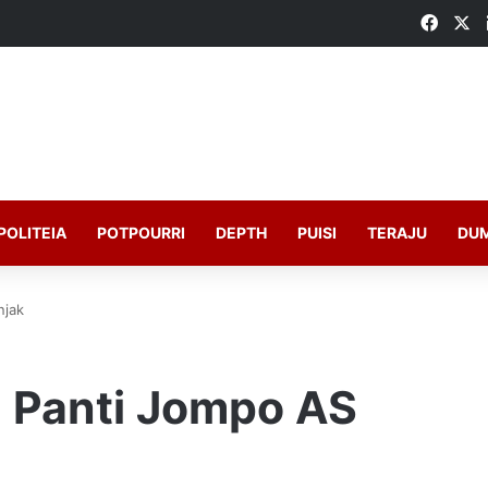
Faceb
X
POLITEIA
POTPOURRI
DEPTH
PUISI
TERAJU
DU
njak
i Panti Jompo AS