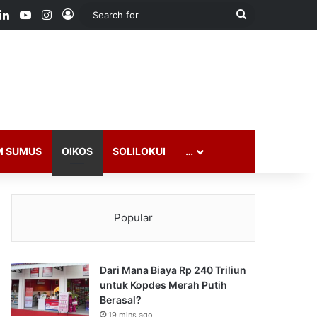
ook
LinkedIn
YouTube
Instagram
Log In
Search
for
M SUMUS
OIKOS
SOLILOKUI
…
Popular
Dari Mana Biaya Rp 240 Triliun
untuk Kopdes Merah Putih
Berasal?
19 mins ago