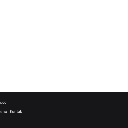
h.co
enu
Kontak