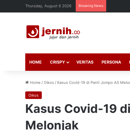
Thursday, August 6 2026
Breaking News
HOME
CRISPY
VERITAS
PERSONA
Home
/
Oikos
/
Kasus Covid-19 di Panti Jompo AS Melo
Oikos
Kasus Covid-19 d
Melonjak