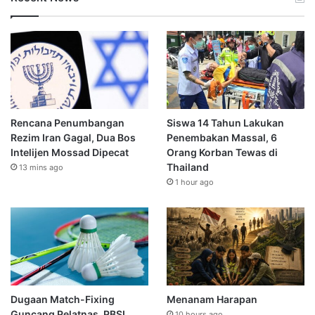
Rencana Penumbangan
Siswa 14 Tahun Lakukan
Rezim Iran Gagal, Dua Bos
Penembakan Massal, 6
Intelijen Mossad Dipecat
Orang Korban Tewas di
Thailand
13 mins ago
1 hour ago
Dugaan Match-Fixing
Menanam Harapan
Guncang Pelatnas, PBSI
10 hours ago