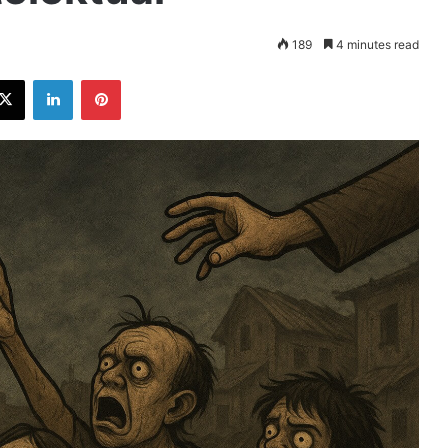
189
4 minutes read
ebook
X
LinkedIn
Pinterest