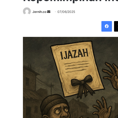
Send
Jernih.co
07/06/2025
an
Fac
email