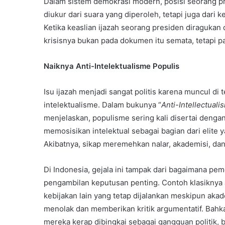
Dalam sistem demokrasi modern, posisi seorang pre
diukur dari suara yang diperoleh, tetapi juga dari 
Ketika keaslian ijazah seorang presiden diraguka
krisisnya bukan pada dokumen itu semata, tetapi pa
Naiknya Anti-Intelektualisme Populis
Isu ijazah menjadi sangat politis karena muncul di 
intelektualisme. Dalam bukunya “
Anti-Intellectuali
menjelaskan, populisme sering kali disertai denga
memosisikan intelektual sebagai bagian dari elite
Akibatnya, sikap meremehkan nalar, akademisi, dan
Di Indonesia, gejala ini tampak dari bagaimana pe
pengambilan keputusan penting. Contoh klasiknya a
kebijakan lain yang tetap dijalankan meskipun akad
menolak dan memberikan kritik argumentatif. Bahk
mereka kerap dibingkai sebagai gangguan politik, bu