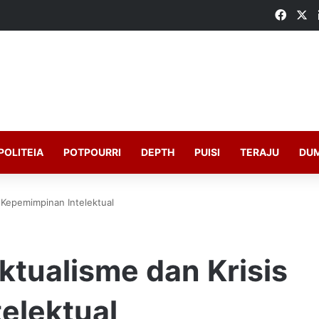
Faceb
X
POLITEIA
POTPOURRI
DEPTH
PUISI
TERAJU
DU
s Kepemimpinan Intelektual
ektualisme dan Krisis
elektual