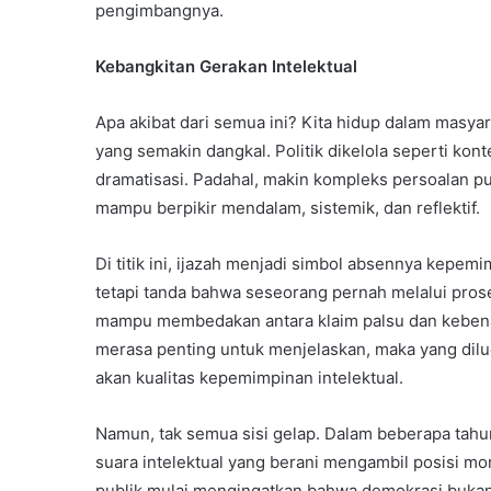
pengimbangnya.
Kebangkitan Gerakan Intelektual
Apa akibat dari semua ini? Kita hidup dalam masyar
yang semakin dangkal. Politik dikelola seperti kont
dramatisasi. Padahal, makin kompleks persoalan p
mampu berpikir mendalam, sistemik, dan reflektif.
Di titik ini, ijazah menjadi simbol absennya kepem
tetapi tanda bahwa seseorang pernah melalui pros
mampu membedakan antara klaim palsu dan kebenara
merasa penting untuk menjelaskan, maka yang dilucu
akan kualitas kepemimpinan intelektual.
Namun, tak semua sisi gelap. Dalam beberapa tahun
suara intelektual yang berani mengambil posisi mora
publik mulai mengingatkan bahwa demokrasi bukan h