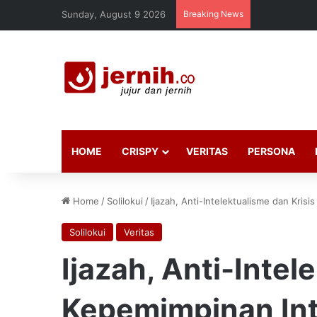
Sunday, August 9 2026
Breaking News
HOME
CRISPY
VERITAS
PERSONA
Home
/
Solilokui
/
Ijazah, Anti-Intelektualisme dan Krisi
Solilokui
Veritas
Ijazah, Anti-Intel
Kepemimpinan Int