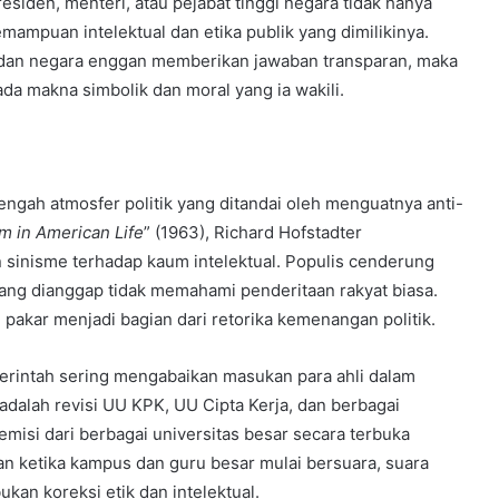
siden, menteri, atau pejabat tinggi negara tidak hanya
kemampuan intelektual dan etika publik yang dimilikinya.
n dan negara enggan memberikan jawaban transparan, maka
da makna simbolik dan moral yang ia wakili.
tengah atmosfer politik yang ditandai oleh menguatnya anti-
sm in American Life
” (1963), Richard Hofstadter
n sinisme terhadap kaum intelektual. Populis cenderung
 yang dianggap tidak memahami penderitaan rakyat biasa.
 pakar menjadi bagian dari retorika kemenangan politik.
merintah sering mengabaikan masukan para ahli dalam
dalah revisi UU KPK, UU Cipta Kerja, dan berbagai
emisi dari berbagai universitas besar secara terbuka
an ketika kampus dan guru besar mulai bersuara, suara
kan koreksi etik dan intelektual.