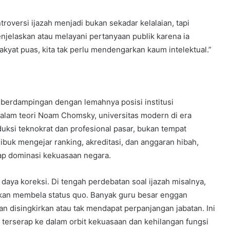
roversi ijazah menjadi bukan sekadar kelalaian, tapi
enjelaskan atau melayani pertanyaan publik karena ia
akyat puas, kita tak perlu mendengarkan kaum intelektual.”
. Ia berdampingan dengan lemahnya posisi institusi
Dalam teori Noam Chomsky, universitas modern di era
duksi teknokrat dan profesional pasar, bukan tempat
ibuk mengejar ranking, akreditasi, dan anggaran hibah,
p dominasi kekuasaan negara.
aya koreksi. Di tengah perdebatan soal ijazah misalnya,
hkan membela status quo. Banyak guru besar enggan
wan disingkirkan atau tak mendapat perpanjangan jabatan. Ini
erserap ke dalam orbit kekuasaan dan kehilangan fungsi