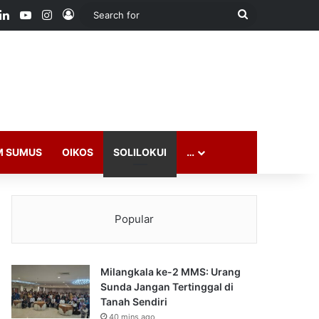
ook
LinkedIn
YouTube
Instagram
Log In
Search
for
M SUMUS
OIKOS
SOLILOKUI
…
Popular
Milangkala ke-2 MMS: Urang
Sunda Jangan Tertinggal di
Tanah Sendiri
40 mins ago