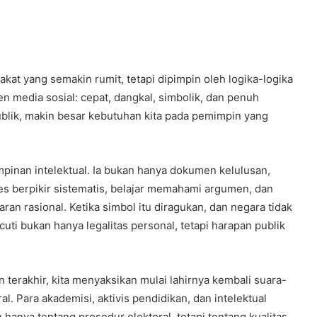
akat yang semakin rumit, tetapi dipimpin oleh logika-logika
en media sosial: cepat, dangkal, simbolik, dan penuh
ublik, makin besar kebutuhan kita pada pemimpin yang
impinan intelektual. Ia bukan hanya dokumen kelulusan,
es berpikir sistematis, belajar memahami argumen, dan
n rasional. Ketika simbol itu diragukan, dan negara tidak
ti bukan hanya legalitas personal, tetapi harapan publik
 terakhir, kita menyaksikan mulai lahirnya kembali suara-
l. Para akademisi, aktivis pendidikan, dan intelektual
anya tentang prosedur elektoral, tetapi tentang kualitas