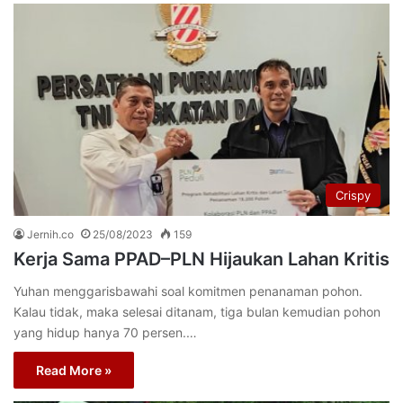
Crispy
Jernih.co
25/08/2023
159
Kerja Sama PPAD–PLN Hijaukan Lahan Kritis
Yuhan menggarisbawahi soal komitmen penanaman pohon.
Kalau tidak, maka selesai ditanam, tiga bulan kemudian pohon
yang hidup hanya 70 persen.…
Read More »