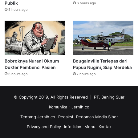
Publik
6 hours ago
5 hours ago
Bobroknya Nurani Oknum
Bougainville Terlepas dari
Dokter Pembenci Pasien
Papua Nugini, Siap Merdeka
6 hours ago
7 hours ago
© Copyright 2019, All Rights Reserved | PT. Bening Suar
Komunika
- Jernih.co
Tentang Jernih.co
Redaksi
Pedoman Media Siber
Privacy and Policy
Info Iklan
Menu
Kontak