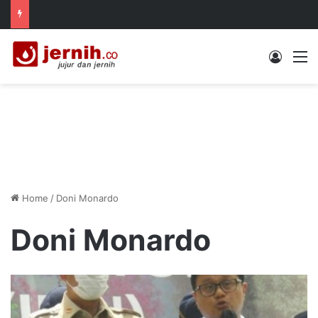
Log In
M
Home
/
Doni Monardo
Doni Monardo