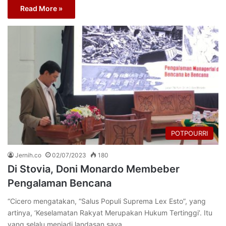
Read More »
POTPOURRI
Jernih.co
02/07/2023
180
Di Stovia, Doni Monardo Membeber
Pengalaman Bencana
“Cicero mengatakan, “Salus Populi Suprema Lex Esto”, yang
artinya, ‘Keselamatan Rakyat Merupakan Hukum Tertinggi’. Itu
yang selalu menjadi landasan saya…