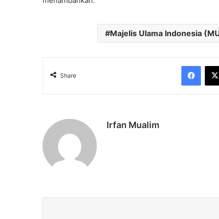
menambahkan.
Majelis Ulama Indonesia (MU
Face
Share
Irfan Mualim