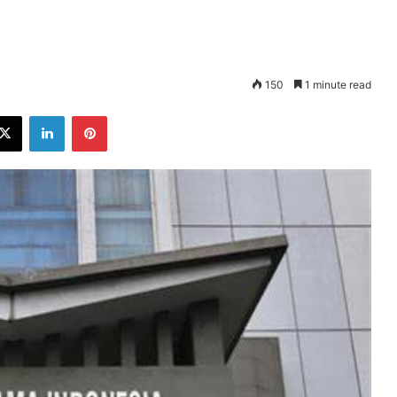
150
1 minute read
ebook
X
LinkedIn
Pinterest