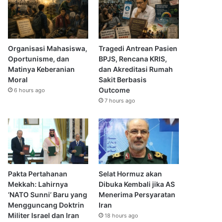
Organisasi Mahasiswa,
Tragedi Antrean Pasien
Oportunisme, dan
BPJS, Rencana KRIS,
Matinya Keberanian
dan Akreditasi Rumah
Moral
Sakit Berbasis
Outcome
6 hours ago
7 hours ago
Pakta Pertahanan
Selat Hormuz akan
Mekkah: Lahirnya
Dibuka Kembali jika AS
‘NATO Sunni’ Baru yang
Menerima Persyaratan
Mengguncang Doktrin
Iran
Militer Israel dan Iran
18 hours ago