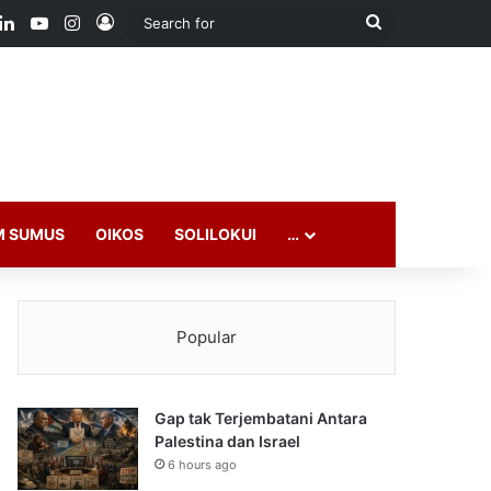
ook
LinkedIn
YouTube
Instagram
Log In
Search
for
M SUMUS
OIKOS
SOLILOKUI
…
Popular
Gap tak Terjembatani Antara
Palestina dan Israel
6 hours ago