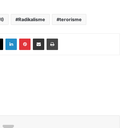
I)
Radikalisme
terorisme
book
X
LinkedIn
Pinterest
Share via Email
Print