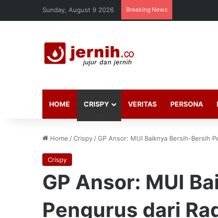
Sunday, August 9 2026
Breaking News
HOME
CRISPY
VERITAS
PERSONA
Home
/
Crispy
/
GP Ansor: MUI Baiknya Bersih-Bersih P
Crispy
GP Ansor: MUI Ba
Pengurus dari Ra