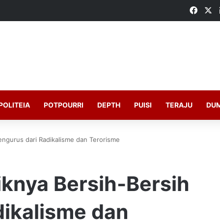
Faceb
X
POLITEIA
POTPOURRI
DEPTH
PUISI
TERAJU
DU
engurus dari Radikalisme dan Terorisme
iknya Bersih-Bersih
dikalisme dan