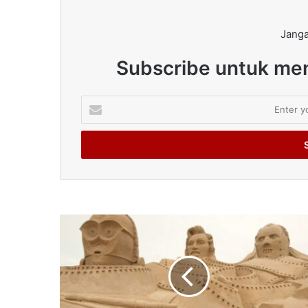
Janga
Subscribe untuk men
Enter
your
Email
address