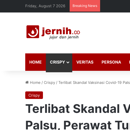
Friday, August 7 2026
Breaking News
HOME
CRISPY
VERITAS
PERSONA
Home
/
Crispy
/
Terlibat Skandal Vaksinasi Covid-19 Pa
Crispy
Terlibat Skandal 
Palsu, Perawat T