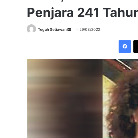
Penjara 241 Tahu
Send
Teguh Setiawan
29/03/2022
an
Fac
email