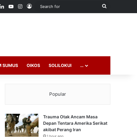
ook
LinkedIn
YouTube
Instagram
Log In
Search
for
M SUMUS
OIKOS
SOLILOKUI
…
Popular
Trauma Otak Ancam Masa
Depan Tentara Amerika Serikat
akibat Perang Iran
1 hour ago