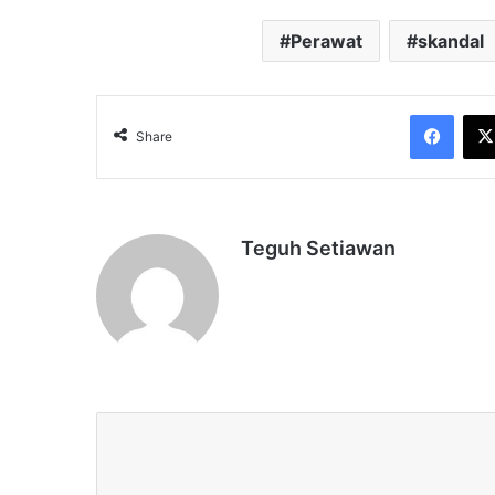
Perawat
skandal
Face
Share
Teguh Setiawan