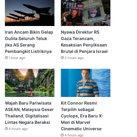
Iran Ancam Bikin Gelap
Nyawa Direktur RS
Gulita Seluruh Teluk
Gaza Terancam,
jika AS Serang
Kesaksian Penyiksaan
Pembangkit Listriknya
Brutal di Penjara Israel
1 hour ago
2 hours ago
Wajah Baru Pariwisata
Kit Connor Resmi
ASEAN, Malaysia Geser
Terpilih sebagai
Thailand, Digitalisasi
Cyclops, Era Baru X-
Lintas Negara Beraksi
Men di Marvel
Cinematic Universe
4 hours ago
4 hours ago