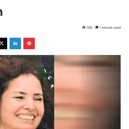
n
166
1 minute read
ebook
X
LinkedIn
Pinterest