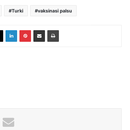
Turki
vaksinasi palsu
book
X
LinkedIn
Pinterest
Share via Email
Print