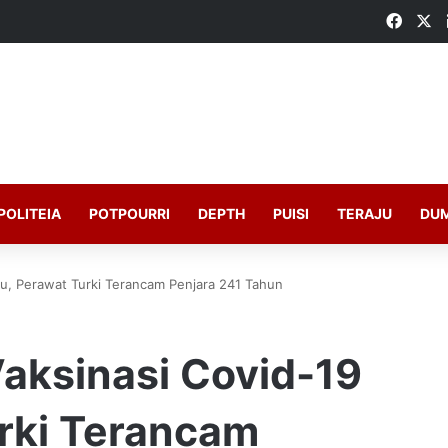
Faceb
X
POLITEIA
POTPOURRI
DEPTH
PUISI
TERAJU
DU
lsu, Perawat Turki Terancam Penjara 241 Tahun
Vaksinasi Covid-19
urki Terancam