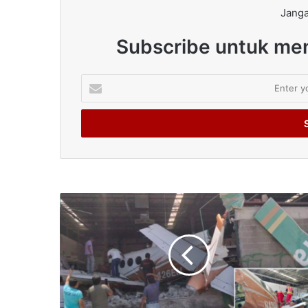
Janga
Subscribe untuk men
Enter
your
Email
address