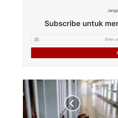
Janga
Subscribe untuk men
Enter
your
Email
address