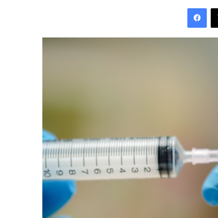
an
Fac
email