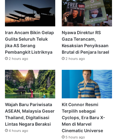
Iran Ancam Bikin Gelap
Nyawa Direktur RS
Gulita Seluruh Teluk
Gaza Terancam,
jika AS Serang
Kesaksian Penyiksaan
Pembangkit Listriknya
Brutal di Penjara Israel
2 hours ago
2 hours ago
Wajah Baru Pariwisata
Kit Connor Resmi
ASEAN, Malaysia Geser
Terpilih sebagai
Thailand, Digitalisasi
Cyclops, Era Baru X-
Lintas Negara Beraksi
Men di Marvel
Cinematic Universe
4 hours ago
5 hours ago