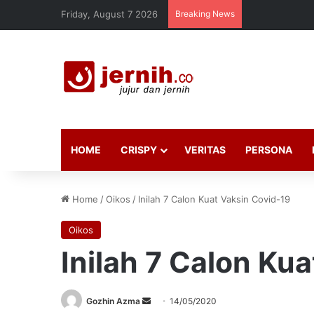
Friday, August 7 2026
Breaking News
HOME
CRISPY
VERITAS
PERSONA
Home
/
Oikos
/
Inilah 7 Calon Kuat Vaksin Covid-19
Oikos
Inilah 7 Calon Ku
Send
Gozhin Azma
14/05/2020