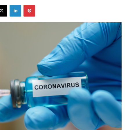
ebook
X
LinkedIn
Pinterest