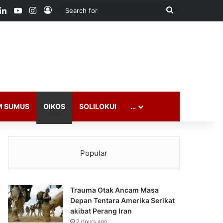
ook
LinkedIn
YouTube
Instagram
Log In
Search
for
M SUMUS
OIKOS
SOLILOKUI
…
Popular
Trauma Otak Ancam Masa
Depan Tentara Amerika Serikat
akibat Perang Iran
2 hours ago