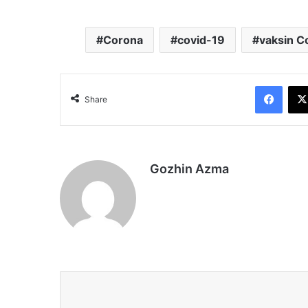
Corona
covid-19
vaksin C
Face
Share
Gozhin Azma