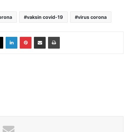
orona
vaksin covid-19
virus corona
book
X
LinkedIn
Pinterest
Share via Email
Print