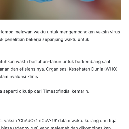
berlomba melawan waktu untuk mengembangkan vaksin virus
k penelitian bekerja sepanjang waktu untuk
utuhkan waktu bertahun-tahun untuk berkembang saat
anan dan efisiensinya. Organisasi Kesehatan Dunia (WHO)
lam evaluasi klinis
 seperti dikutip dari TimesofIndia, kemarin.
t vaksin ‘ChAdOx1 nCoV-19’ dalam waktu kurang dari tiga
lu biasa (adenovirus) yang melemah dan dikombinasikan