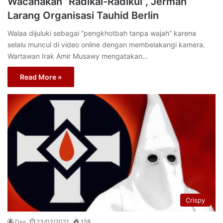
Wacanakan “Radikal-Radikul”, Jerman
Larang Organisasi Tauhid Berlin
Walaa dijuluki sebagai “pengkhotbah tanpa wajah” karena
selalu muncul di video online dengan membelakangi kamera.
Wartawan Irak Amir Musawy mengatakan…
Read More »
Crispy
Dsy
23/02/2021
158