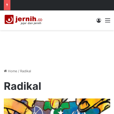
Log In
M
Home
/
Radikal
Radikal