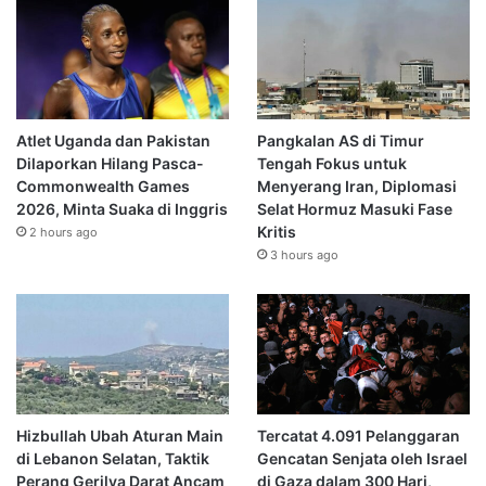
Atlet Uganda dan Pakistan
Pangkalan AS di Timur
Dilaporkan Hilang Pasca-
Tengah Fokus untuk
Commonwealth Games
Menyerang Iran, Diplomasi
2026, Minta Suaka di Inggris
Selat Hormuz Masuki Fase
Kritis
2 hours ago
3 hours ago
Hizbullah Ubah Aturan Main
Tercatat 4.091 Pelanggaran
di Lebanon Selatan, Taktik
Gencatan Senjata oleh Israel
Perang Gerilya Darat Ancam
di Gaza dalam 300 Hari,