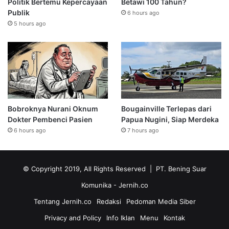
Politik Bertemu Kepercayaan
Betawi 100 Tahun?
Publik
6 hours ago
5 hours ago
Bobroknya Nurani Oknum
Bougainville Terlepas dari
Dokter Pembenci Pasien
Papua Nugini, Siap Merdeka
6 hours ago
7 hours ago
© Copyright 2019, All Rights Reserved | PT. Bening Suar
Komunika
- Jernih.co
Tentang Jernih.co
Redaksi
Pedoman Media Siber
Privacy and Policy
Info Iklan
Menu
Kontak