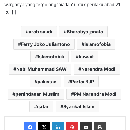
warganya yang tergolong ‘biadab’ untuk perilaku abad 21
itu. [ ]
arab saudi
Bharatiya janata
Ferry Joko Juliantono
islamofobia
Islamofobik
kuwait
Nabi Muhammad SAW
Narendra Modi
pakistan
Partai BJP
penindasan Muslim
PM Narendra Modi
qatar
Syarikat Islam
Facebook
X
LinkedIn
Pinterest
Share via Email
Print