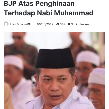
BJP Atas Penghinaan
Terhadap Nabi Muhammad
Send
Irfan Mualim
06/06/2022
387
3 minutes read
an
email