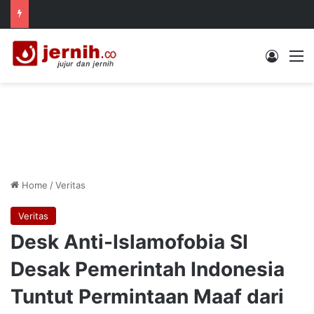
Log In
M
Home
/
Veritas
Veritas
Desk Anti-Islamofobia SI
Desak Pemerintah Indonesia
Tuntut Permintaan Maaf dari