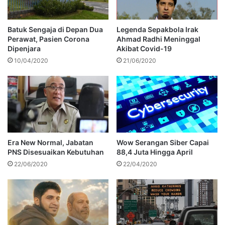
Batuk Sengaja di Depan Dua
Legenda Sepakbola Irak
Perawat, Pasien Corona
Ahmad Radhi Meninggal
Dipenjara
Akibat Covid-19
10/04/2020
21/06/2020
Era New Normal, Jabatan
Wow Serangan Siber Capai
PNS Disesuaikan Kebutuhan
88,4 Juta Hingga April
22/06/2020
22/04/2020