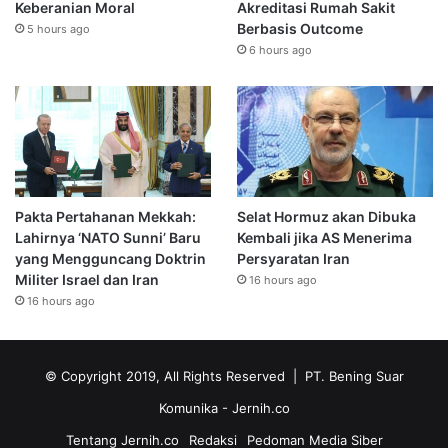
Keberanian Moral
Akreditasi Rumah Sakit
Berbasis Outcome
5 hours ago
6 hours ago
Pakta Pertahanan Mekkah:
Selat Hormuz akan Dibuka
Lahirnya ‘NATO Sunni’ Baru
Kembali jika AS Menerima
yang Mengguncang Doktrin
Persyaratan Iran
Militer Israel dan Iran
16 hours ago
16 hours ago
© Copyright 2019, All Rights Reserved | PT. Bening Suar
Komunika
- Jernih.co
Tentang Jernih.co
Redaksi
Pedoman Media Siber