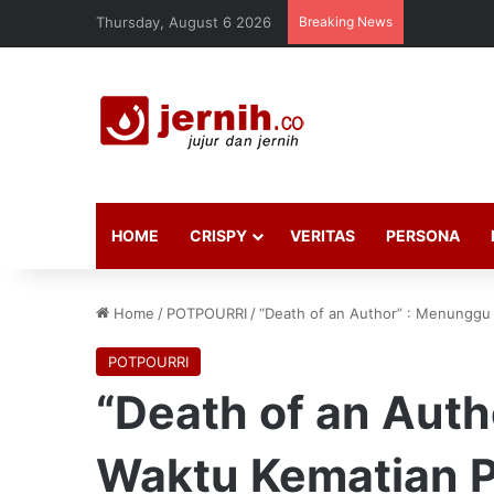
Thursday, August 6 2026
Breaking News
HOME
CRISPY
VERITAS
PERSONA
Home
/
POTPOURRI
/
“Death of an Author” : Menunggu 
POTPOURRI
“Death of an Aut
Waktu Kematian P