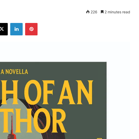
226
2 minutes read
ebook
X
LinkedIn
Pinterest