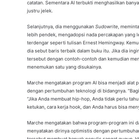
catatan. Sementara AI terbukti menghasilkan banyak
justru jelek.
Selanjutnya, dia menggunakan
Sudowrite
, meminta
lebih pendek, mengadopsi nada percakapan yang le
terdengar seperti tulisan Ernest Hemingway. Ke
dia sebut baris terbaik dalam buku itu. Jika dia in
tersebut dengan contoh-contoh dan kemudian me
menemukan satu yang disukainya.
Marche mengatakan program AI bisa menjadi alat pe
dengan pertumbuhan teknologi di bidangnya. “Bagi
“Jika Anda membuat hip-hop, Anda tidak perlu tahu 
ketukan, cara kerja hook, dan Anda harus bisa men
Marche mengatakan bahwa program-program ini dapa
menyatakan dirinya optimistis dengan pertumbuhan 
tersebut membuat banyak penulis sangat gugup, k