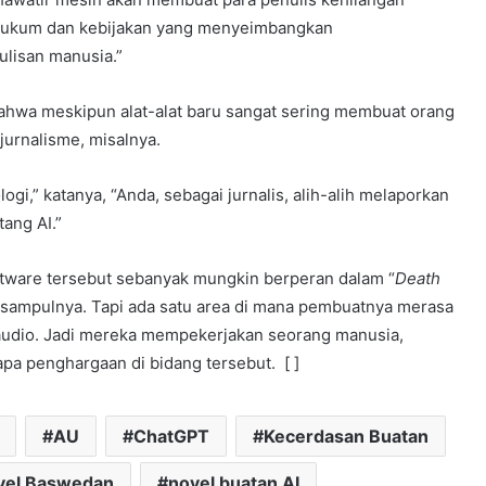
 hukum dan kebijakan yang menyeimbangkan
lisan manusia.”
ahwa meskipun alat-alat baru sangat sering membuat orang
jurnalisme, misalnya.
logi,” katanya, “Anda, sebagai jurnalis, alih-alih melaporkan
tang AI.”
ware tersebut sebanyak mungkin berperan dalam “
Death
r sampulnya. Tapi ada satu area di mana pembuatnya merasa
 audio. Jadi mereka mempekerjakan seorang manusia,
pa penghargaan di bidang tersebut. [ ]
AU
ChatGPT
Kecerdasan Buatan
vel Baswedan
novel buatan AI