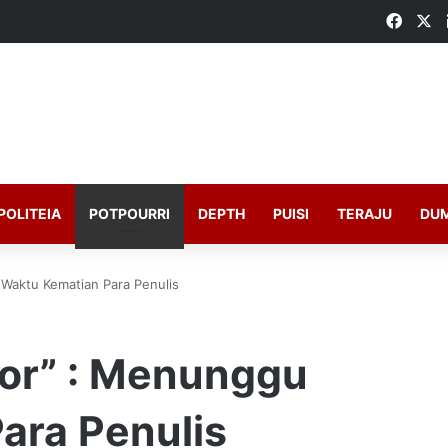
Faceb
X
POLITEIA
POTPOURRI
DEPTH
PUISI
TERAJU
DU
Waktu Kematian Para Penulis
hor” : Menunggu
ara Penulis