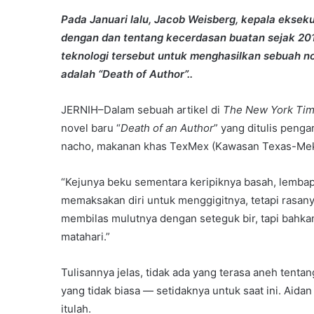
Pada Januari lalu, Jacob Weisberg, kepala eksek
dengan dan tentang kecerdasan buatan sejak 20
teknologi tersebut untuk menghasilkan sebuah no
adalah “Death of Author”..
JERNIH–Dalam sebuah artikel di
The New York Ti
novel baru “
Death of an Author
” yang ditulis peng
nacho, makanan khas TexMex (Kawasan Texas-Meks
“Kejunya beku sementara keripiknya basah, lembap
memaksakan diri untuk menggigitnya, tetapi rasany
membilas mulutnya dengan seteguk bir, tapi bahkan
matahari.”
Tulisannya jelas, tidak ada yang terasa aneh tenta
yang tidak biasa — setidaknya untuk saat ini. Aid
itulah.