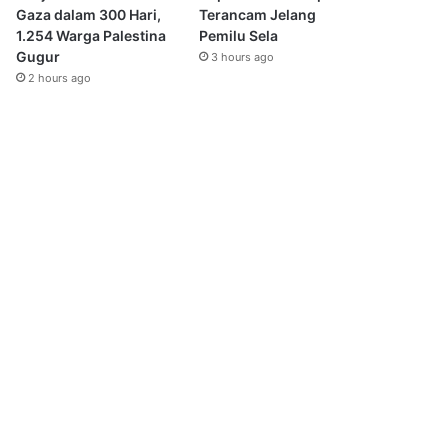
Gaza dalam 300 Hari,
Terancam Jelang
1.254 Warga Palestina
Pemilu Sela
Gugur
3 hours ago
2 hours ago