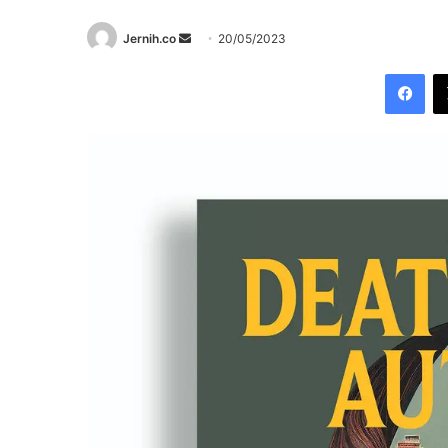
Send
Jernih.co
20/05/2023
an
Fac
email