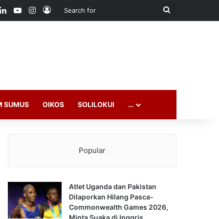
ook
LinkedIn
YouTube
Instagram
Log In
Search
for
M SUMUS
OIKOS
SOLILOKUI
…
Popular
Atlet Uganda dan Pakistan
Dilaporkan Hilang Pasca-
Commonwealth Games 2026,
Minta Suaka di Inggris