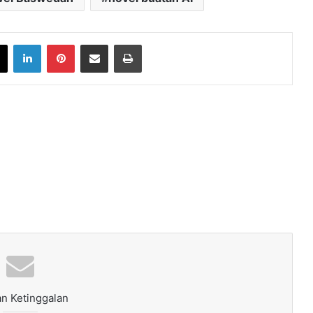
book
X
LinkedIn
Pinterest
Share via Email
Print
n Ketinggalan