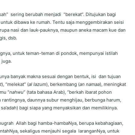
kah” sering berubah menjadi “berekat”. Ditujukan bagi
 untuk dibawa ke rumah. Tentu saja menggembirakan seisi
rupa nasi dan lauk-pauknya, maupun aneka macam kue dan
is, dsb.
gnya, untuk teman-teman di pondok, mempunyai istilah
” juga.
Punya banyak makna sesuai dengan bentuk, isi dan tujuan
t
), “melekat” (
al lazum
), berkembang (
an namaa
), meningkat
lmu “
nahwu
” (tata bahasa Arab), “berkah ibarat pohon
n rantingnya, daunnya subur menghijau, berbunga harum,
a’adah) bagi siapa yang menyaksikan dan memilikinya.
anugrah Allah bagi hamba-hambaNya, berupa kebahagiaan,
intahNya, sekaligus menjauhi segala laranganNya, untuk