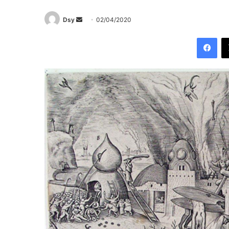
Send
Dsy
02/04/2020
an
Fac
email