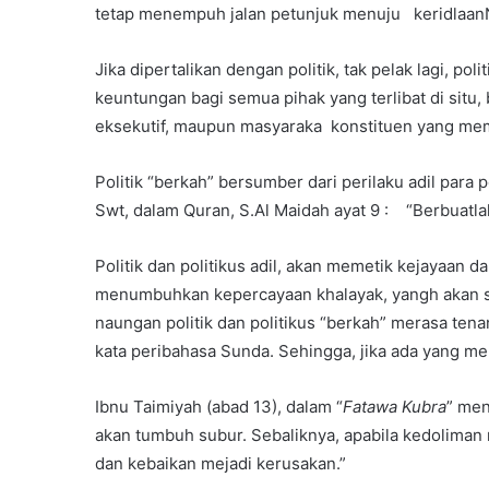
tetap menempuh jalan petunjuk menuju keridlaanN
Jika dipertalikan dengan politik, tak pelak lagi, p
keuntungan bagi semua pihak yang terlibat di situ, 
eksekutif, maupun masyaraka konstituen yang mem
Politik “berkah” bersumber dari perilaku adil para 
Swt, dalam Quran, S.Al Maidah ayat 9 : “Berbuatlah
Politik dan politikus adil, akan memetik kejayaan
menumbuhkan kepercayaan khalayak, yangh akan s
naungan politik dan politikus “berkah” merasa ten
kata peribahasa Sunda. Sehingga, jika ada yang m
Ibnu Taimiyah (abad 13), dalam “
Fatawa Kubra
” men
akan tumbuh subur. Sebaliknya, apabila kedoliman 
dan kebaikan mejadi kerusakan.”