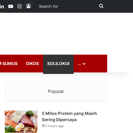
ook
LinkedIn
YouTube
Instagram
Log In
Search
for
M SUMUS
OIKOS
SOLILOKUI
…
Popular
5 Mitos Protein yang Masih
Sering Dipercaya
2 hours ago