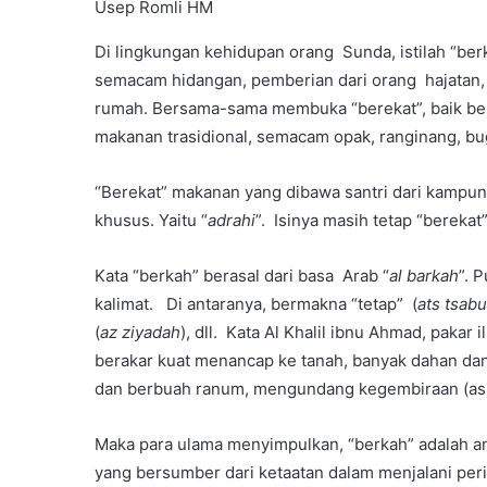
Usep Romli HM
Di lingkungan kehidupan orang Sunda, istilah “ber
semacam hidangan, pemberian dari orang hajatan,
rumah. Bersama-sama membuka “berekat”, baik be
makanan trasidional, semacam opak, ranginang, bug
“Berekat” makanan yang dibawa santri dari kampun
khusus. Yaitu “
adrahi
”. Isinya masih tetap “berekat
Kata “berkah” berasal dari basa Arab “
al barkah
”. 
kalimat. Di antaranya, bermakna “tetap” (
ats tsabu
(
az ziyadah
), dll. Kata Al Khalil ibnu Ahmad, pakar i
berakar kuat menancap ke tanah, banyak dahan da
dan berbuah ranum, mengundang kegembiraan (as s
Maka para ulama menyimpulkan, “berkah” adalah 
yang bersumber dari ketaatan dalam menjalani per