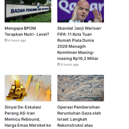
Mengapa BPOM
Skandal ‘Janji Warisan’
Terapkan Nutri- Level?
FIFA: 11 Kota Tuan
Rumah Piala Dunia
4 hours ago
2026 Menagih
Komitmen Masing-
masing Rp16,2 Miliar
9 hours ago
Sinyal De-Eskalasi
Operasi Pembersihan
Perang AS-Iran
Reruntuhan Gaza oleh
Memicu Rebound,
Israel: Langkah
Harga Emas Meroket ke
Rekonstruksi atau