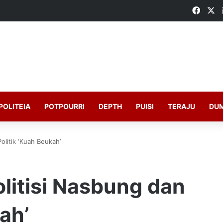
Faceb
X
POLITEIA
POTPOURRI
DEPTH
PUISI
TERAJU
DU
olitik ‘Kuah Beukah’
olitisi Nasbung dan
ah’