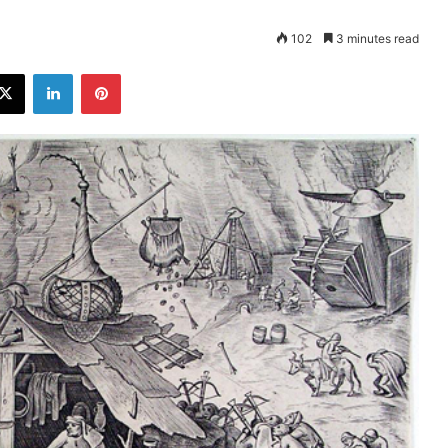
102
3 minutes read
ebook
X
LinkedIn
Pinterest