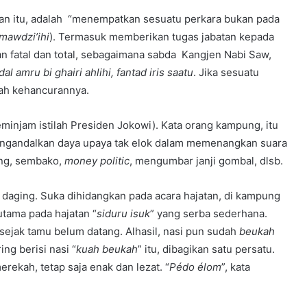
an itu, adalah “menempatkan sesuatu perkara bukan pada
 mawdzi’ihi
). Termasuk memberikan tugas jabatan kepada
n fatal dan total, sebagaimana sabda Kangjen Nabi Saw,
al amru bi ghairi ahlihi, fantad iris saatu
. Jika sesuatu
lah kehancurannya.
meminjam istilah Presiden Jokowi). Kata orang kampung, itu
mengandalkan daya upaya tak elok dalam memenangkan suara
ng, sembako,
money politic
, mengumbar janji gombal, dlsb.
r daging. Suka dihidangkan pada acara hajatan, di kampung
tama pada hajatan “
siduru isuk
” yang serba sederhana.
 sejak tamu belum datang. Alhasil, nasi pun sudah
beukah
ng berisi nasi “
kuah beukah
” itu, dibagikan satu persatu.
rekah, tetap saja enak dan lezat. “
Pédo élom
”, kata