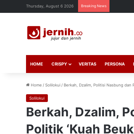
Thursday, August 6 2026
Breaking News
HOME
CRISPY
VERITAS
PERSONA
Home
/
Solilokui
/
Berkah, Dzalim, Politisi Nasbung dan P
Solilokui
Berkah, Dzalim, P
Politik ‘Kuah Beuk