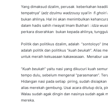
Yang dimaksud dzalim, perusak keberkahan keadil
tempatnya” (
adz dzulmu wadzousy syai’in fi ghoiri
bukan ahlinya. Hal ini akan menimbulkan kehancura
dalam hadis sahih riwayat Imam Bukhari :
idza wusid
perkara diserahkan bukan kepada ahlinya, tunggu
Politik dan politikus dzalim, adalah “sontoloyo” (
adalah politik dan politikus “
kuah beukah
”. Alias 
untuk meraih kekuasaan kakawasaan. Menabur ua
“
Kuah beukah
” yaitu nasi yang dikucuri kuah semu
tempo dulu, sebelum mengenal “parasmanan”. Teru
Hidangan nasi pada setiap piring, sudah disiapkan
alias merekah gembung. Usai acara ditutup do’a, piri
Walau sudah agak dingin dan nasinya sudah agak me
mereka.