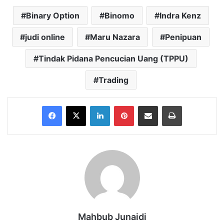
Binary Option
Binomo
Indra Kenz
judi online
Maru Nazara
Penipuan
Tindak Pidana Pencucian Uang (TPPU)
Trading
Facebook
X
LinkedIn
Pinterest
Share via Email
Print
Mahbub Junaidi