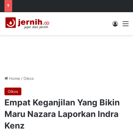
Log In
M
Home
/
Oikos
Oikos
Empat Keganjilan Yang Bikin
Maru Nazara Laporkan Indra
Kenz